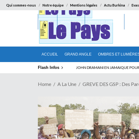
Qui sommes-nous
Notre équipe
Mentions légales
Actu Burkina
Evas
ACCUEIL
GRAND ANGLE
OMBRES ET LUMIÈRES
SUR LA
ACCUEIL
GRAND ANGLE
OMBRES ET LUMIÈRE
Flash Infos
ELECTION DE TALON A LA TETE DU SENA
Home
A La Une
GREVE DES GSP : Des Par