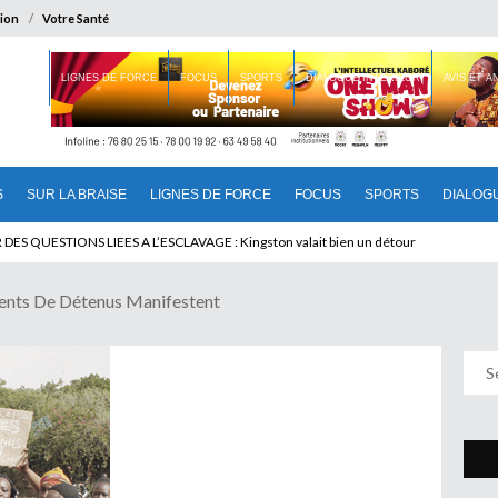
ion
Votre Santé
 BRAISE
LIGNES DE FORCE
FOCUS
SPORTS
DIALOGUE INTERIEUR
AVIS ET 
S
SUR LA BRAISE
LIGNES DE FORCE
FOCUS
SPORTS
DIALOG
T BENINOIS : Quand Patrice quitte le pouvoir sans partir !
ents De Détenus Manifestent