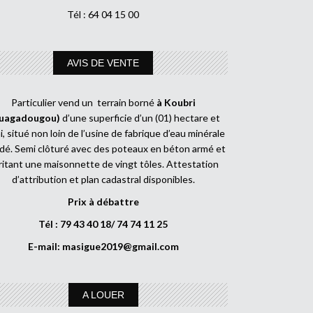
Tél : 64 04 15 00
AVIS DE VENTE
Particulier vend un terrain borné
à Koubri
uagadougou)
d’une superficie d’un (01) hectare et
, situé non loin de l’usine de fabrique d’eau minérale
dé. Semi clôturé avec des poteaux en béton armé et
ritant une maisonnette de vingt tôles. Attestation
d’attribution et plan cadastral disponibles.
Prix à débattre
Tél : 79 43 40 18/ 74 74 11 25
E-mail:
masigue2019@gmail.com
A LOUER