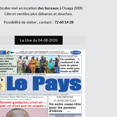
ticulier met en location
des bureaux
à Ouaga 2000.
Clim et ventilos plus débarras et douches.
Possibilité de visiter , contact :
72 60 14 28
La Une du 04-08-2026