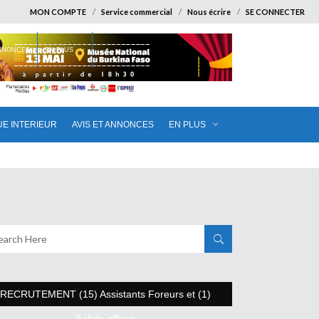
MON COMPTE
Service commercial
Nous écrire
SE CONNECTER
ANNONCES
EN PLUS
UE INTERIEUR
AVIS ET ANNONCES
EN PLUS
RECRUTEMENT (15) Assistants Foreurs et (1)
Safety officer