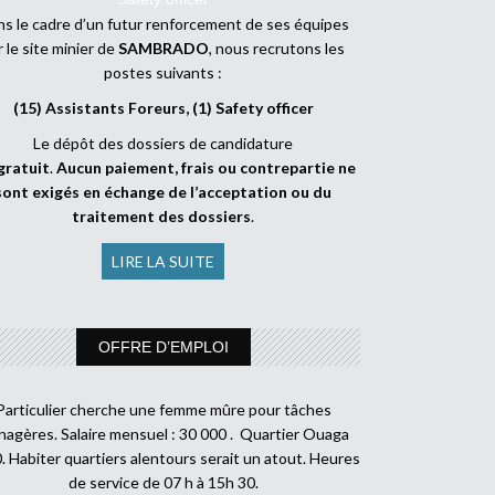
s le cadre d’un futur renforcement de ses équipes
r le site minier de
SAMBRADO
, nous recrutons les
postes suivants :
(15) Assistants Foreurs, (1) Safety officer
Le dépôt des dossiers de candidature
gratuit
.
Aucun paiement, frais ou contrepartie ne
sont exigés en échange de l’acceptation ou du
traitement des dossiers
.
LIRE LA SUITE
OFFRE D’EMPLOI
Particulier cherche une femme mûre pour tâches
agères. Salaire mensuel : 30 000 . Quartier Ouaga
. Habiter quartiers alentours serait un atout. Heures
de service de 07 h à 15h 30.