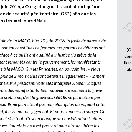
juin 2016, à Ouagadougou. Ils souhaitent qu’une
de de sécurité pénitentiaire (GSP ) afin que les
s les meilleurs délais.
loin de la MACO, hier 20 juin 2016, la foule de parents de
irement constitués de femmes, ces parents de détenus ont
(O
e à ce qu’ils ont qualifié d’injustice : la grève de la
demi
ement remontés contre le gouvernement, les manifestants
Ilem
e à la MACO. Sur les Pancartes, on pouvait lire : « Nous
ab
lus de 2 mois qu’ils sont détenus illégalement », « 2 mois
sieur le président, vous êtes interpellé ». Selon Jacques
role des manifestants, leur mouvement est liée à la grève
e problème, c’est la grève des GSP. Ils ne permettent pas
tice. Ils ne permettent pas non plus qu’un délinquant entre
nt, il n’y a pas de jugement. Et nous sommes en danger. On
ent s’en fout. C’est un manque de considération ! Alors
xer. Toutefois, on n’est pas sorti pour dire de libérer les