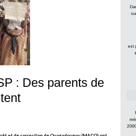
Dan
su
est
 : Des parents de
tent
mén
2000
arrêt et de correction de Ouagadougou (MACO) ont