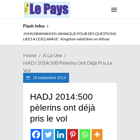
Flash Infos
ABSENCE PROLONGEE DE PAUL BIYA DU CAMEROUN :
JOHN DRAMANI EN JAMAIQUE POUR DES QUESTIONS
Qui pilote le Cameroun ?
LIEES A L’ESCLAVAGE : Kingston valait bien un détour
Home
A La Une
HADJ 2014:500 Pèlerins Ont Déjà Pris Le
Vol
18 septembre 2014
HADJ 2014:500
pèlerins ont déjà
pris le vol