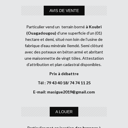
AVIS DE VENTE
Particulier vend un terrain borné
à Koubri
(Ouagadougou)
d’une superficie d’un (01)
hectare et demi, situé non loin de l’usine de
fabrique d’eau minérale Ilemdé. Semi clôturé
avec des poteaux en béton armé et abritant
une maisonnette de vingt tôles. Attestation
d’attribution et plan cadastral disponibles.
Prix à débattre
Tél : 79 43 40 18/ 74 74 11 25
E-mail:
masigue2019@gmail.com
A LOUER
Particulier met en location
des bureaux
à