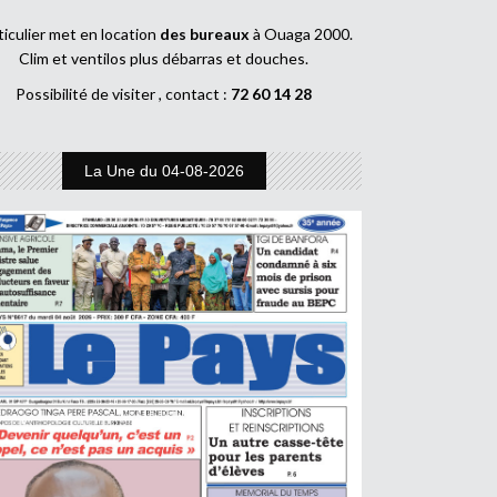
ticulier met en location
des bureaux
à Ouaga 2000.
Clim et ventilos plus débarras et douches.
Possibilité de visiter , contact :
72 60 14 28
La Une du 04-08-2026