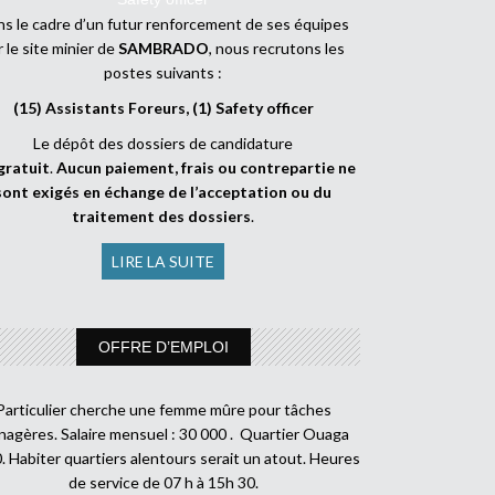
s le cadre d’un futur renforcement de ses équipes
r le site minier de
SAMBRADO
, nous recrutons les
postes suivants :
(15) Assistants Foreurs, (1) Safety officer
Le dépôt des dossiers de candidature
gratuit
.
Aucun paiement, frais ou contrepartie ne
sont exigés en échange de l’acceptation ou du
traitement des dossiers
.
LIRE LA SUITE
OFFRE D’EMPLOI
Particulier cherche une femme mûre pour tâches
agères. Salaire mensuel : 30 000 . Quartier Ouaga
. Habiter quartiers alentours serait un atout. Heures
de service de 07 h à 15h 30.