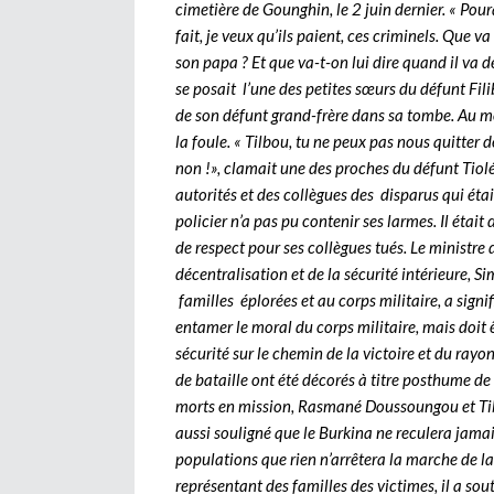
cimetière de Gounghin, le 2 juin dernier. « Pourq
fait, je veux qu’ils paient, ces criminels. Que 
son papa ? Et que va-t-on lui dire quand il va d
se posait l’une des petites sœurs du défunt Fili
de son défunt grand-frère dans sa tombe. Au mo
la foule. « Tilbou, tu ne peux pas nous quitter 
non !», clamait une des proches du défunt Tiolé, 
autorités et des collègues des disparus qui étai
policier n’a pas pu contenir ses larmes. Il étai
de respect pour ses collègues tués. Le ministre d
décentralisation et de la sécurité intérieure,
familles éplorées et au corps militaire, a signif
entamer le moral du corps militaire, mais doit ê
sécurité sur le chemin de la victoire et du ra
de bataille ont été décorés à titre posthume de
morts en mission, Rasmané Doussoungou et Tib
aussi souligné que le Burkina ne reculera jama
populations que rien n’arrêtera la marche de 
représentant des familles des victimes, il a so