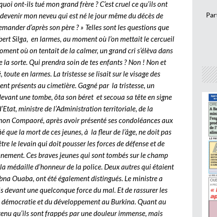
uoi ont-ils tué mon grand frère ? C’est cruel ce qu’ils ont
Par
va devenir mon neveu qui est né le jour même du décès de
emander d’après son père ? » Telles sont les questions que
bert Silga, en larmes, au moment où l’on mettait le cercueil
ment où on tentait de la calmer, un grand cri s’élèva dans
de la sorte. Qui prendra soin de tes enfants ? Non ! Non et
toute en larmes. La tristesse se lisait sur le visage des
ent présents au cimetière. Gagné par la tristesse, un
t devant une tombe, ôta son béret et secoua sa tête en signe
’Etat, ministre de l’Administration territoriale, de la
 Simon Compaoré, après avoir présenté ses condoléances aux
ié que la mort de ces jeunes, à la fleur de l’âge, ne doit pas
tre le levain qui doit pousser les forces de défense et de
yonnement. Ces braves jeunes qui sont tombés sur le champ
 la médaille d’honneur de la police. Deux autres qui étaient
na Ouaba, ont été également distingués. Le ministre a
is devant une quelconque force du mal. Et de rassurer les
la démocratie et du développement au Burkina. Quant au
utenu qu’ils sont frappés par une douleur immense, mais