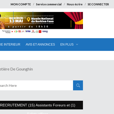
MON COMPTE
Service commercial
Nous écrire
SE CONNECTER
ANNONCES
EN PLUS
UE INTERIEUR
AVIS ET ANNONCES
EN PLUS
ière De Gounghin
RECRUTEMENT (15) Assistants Foreurs et (1)
Safety officer