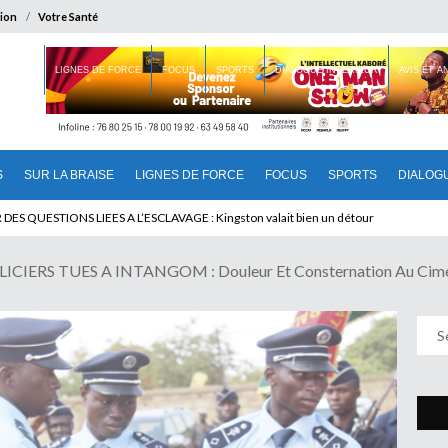
ion
Votre Santé
 BRAISE
LIGNES DE FORCE
FOCUS
SPORTS
DIALOGUE INTERIEUR
AVIS ET 
S
SUR LA BRAISE
LIGNES DE FORCE
FOCUS
SPORTS
DIALOG
T BENINOIS : Quand Patrice quitte le pouvoir sans partir !
IERS TUES A INTANGOM : Douleur Et Consternation Au Cimet