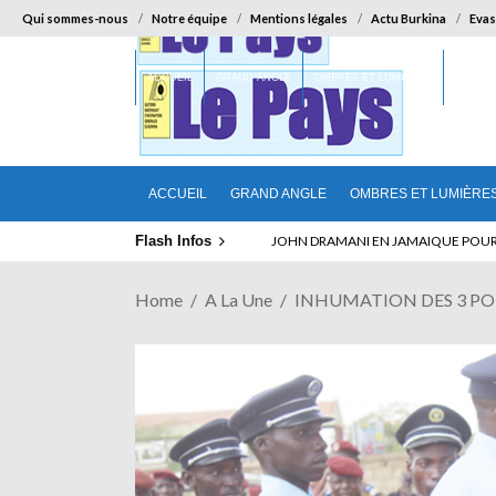
Qui sommes-nous
Notre équipe
Mentions légales
Actu Burkina
Evas
ACCUEIL
GRAND ANGLE
OMBRES ET LUMIÈRES
SUR LA
ACCUEIL
GRAND ANGLE
OMBRES ET LUMIÈRE
Flash Infos
ELECTION DE TALON A LA TETE DU SENA
Home
A La Une
INHUMATION DES 3 POLIC