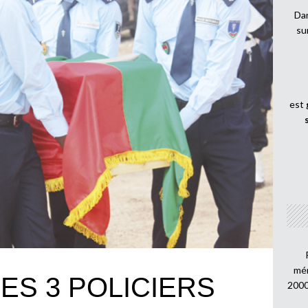
Dan
su
est
mén
ES 3 POLICIERS
2000