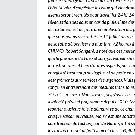
faire le curetage des caniveaux du CHU-YO et ses
l’hôpital afin d’empêcher les eaux qui viendront
agents seront recrutés pour travailler 24 h/ 24
l’évacuation des eaux en cas de pluie. L’une des
de l’extérieur est de faire une surélévation des
que nous avons rencontrés le 11 juillet dernier 
de se faire délocaliser au plus tard 72 heures à 
CHU-YO, Robert Sangaré, a noté que ces mesur
que le président du Faso et son gouvernement on
infrastructures et bien d’autres aspects, au série
enregistré beaucoup de dégâts, ni de perte en 
désagréments aux services des urgences. Mais p
songé, en entreprenant des mesures transitoi
YO, a-t-il relevé. « Nous avons foi qu’avec ces t
avait été prévu et programmé depuis 2010. Mais
reporter plusieurs fois le démarrage de ce chan
chaque saison pluvieuse. Mais c’est une satisfa
construction de l’échangeur du Nord », a-t-il sal
les travaux seront définitivement clos, l’hôpita