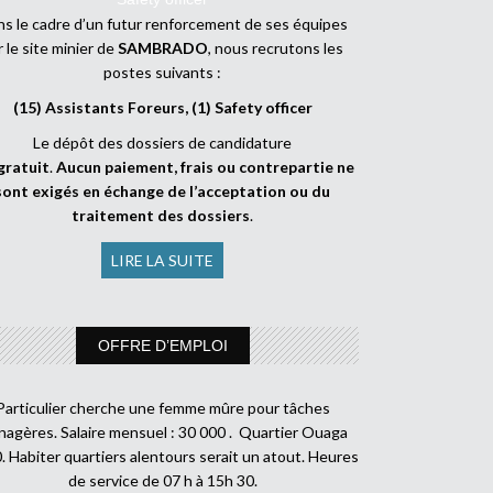
s le cadre d’un futur renforcement de ses équipes
r le site minier de
SAMBRADO
, nous recrutons les
postes suivants :
(15) Assistants Foreurs, (1) Safety officer
Le dépôt des dossiers de candidature
gratuit
.
Aucun paiement, frais ou contrepartie ne
sont exigés en échange de l’acceptation ou du
traitement des dossiers
.
LIRE LA SUITE
OFFRE D’EMPLOI
Particulier cherche une femme mûre pour tâches
agères. Salaire mensuel : 30 000 . Quartier Ouaga
. Habiter quartiers alentours serait un atout. Heures
de service de 07 h à 15h 30.