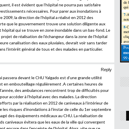
t, il est évident que l’hôpital ne pourra pas satisfaire
vestissements nécessaires. Pour parer aux inondations à
 2009, la direction de l’hôpital a réalisé en 2012 des
orte que le gouvernement trouve une solution diligente aux
t hôpital qui se trouve en zone inondable dans un bas-fond. Le
rojet de réalisation de l’échangeur dans la zone de l’hôpital
eure canalisation des eaux pluviales, devrait voir sans tarder
s l’intérêt général de tous et des malades en particulier.
Reply
ui passera devant le CHU Yalgado est d’une grande utilité
ent en embouteillage régulièrement .A certaines heures de
 d’année, des ambulances rencontrent trop de difficultés pour
our accéder à l’hôpital avec des malades. La direction
fforts par la réalisation en 2012 de caniveaux à l’intérieur de
ire les risques d’inondations à l’instar de celle du 1er septembre
agé des équipements médicaux au CHU. La réalisation de
ds caniveaux évitera que les eaux de la ville qui convergent
nt encore dans l’enceinte de l’hôpital. Alors, vite que ce