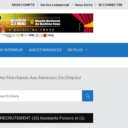
MON COMPTE
Service commercial
Nous écrire
SE CONNECTER
ANNONCES
EN PLUS
UE INTERIEUR
AVIS ET ANNONCES
EN PLUS
Marchands Aux Alentours De L’hôpital
RECRUTEMENT (15) Assistants Foreurs et (1)
Safety officer