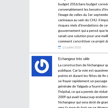
budget 2016.Sans budget conséquen
convenablement les besoins d’in
l’image de celles du 1er septembre
caniveaux au sein du CHU. Il imp
risques réels d’inondations de ce
gouvernement qui a pensé que le p
serait une solution pour une meill
comment concrétiser ce projet dan
13 juillet 2016
Echangeur très utile
La construction de l’échangeur q
publique. Car la voie est quasim
pointe et durant les fêtes de fin
se frayer rapidement un passage p
générale de Yalgado a fourni des e
l’hôpital, ce qui a permis de rédu
2009 qui avait beaucoup endomm
l’échangeur qui sera doté de gran
vers la zone du bois ne se déverse