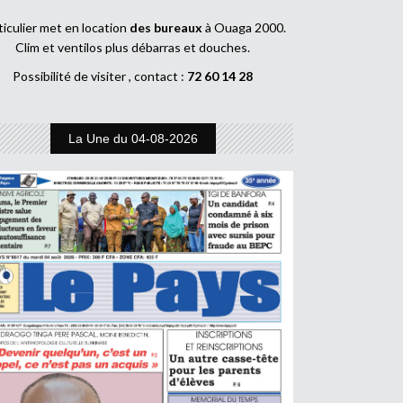
ticulier met en location
des bureaux
à Ouaga 2000.
Clim et ventilos plus débarras et douches.
Possibilité de visiter , contact :
72 60 14 28
La Une du 04-08-2026