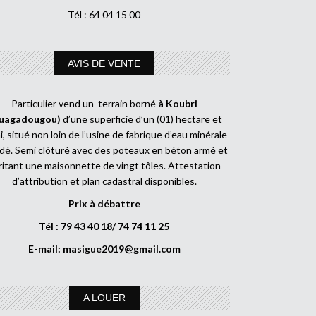
Tél : 64 04 15 00
AVIS DE VENTE
Particulier vend un terrain borné
à Koubri
uagadougou)
d’une superficie d’un (01) hectare et
, situé non loin de l’usine de fabrique d’eau minérale
dé. Semi clôturé avec des poteaux en béton armé et
ritant une maisonnette de vingt tôles. Attestation
d’attribution et plan cadastral disponibles.
Prix à débattre
Tél : 79 43 40 18/ 74 74 11 25
E-mail:
masigue2019@gmail.com
A LOUER