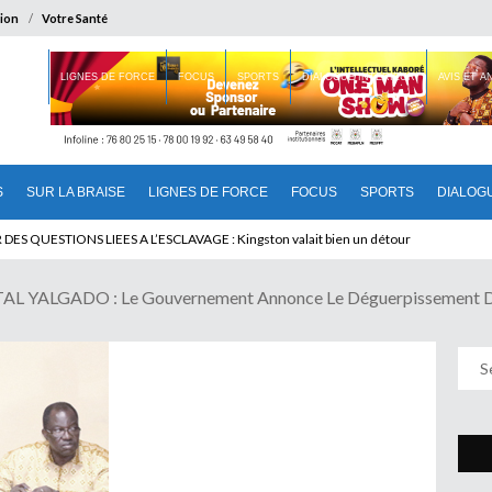
ion
Votre Santé
 BRAISE
LIGNES DE FORCE
FOCUS
SPORTS
DIALOGUE INTERIEUR
AVIS ET 
S
SUR LA BRAISE
LIGNES DE FORCE
FOCUS
SPORTS
DIALOG
 QUESTIONS LIEES A L’ESCLAVAGE : Kingston valait bien un détour
YALGADO : Le Gouvernement Annonce Le Déguerpissement Des 