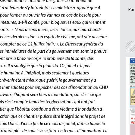
 alentours et installer des grilles à l’intérieur de
 d’ailleurs de s’y introduire. Le ministre a ajouté que 4
Par
 pour fermer ou ouvrir les vannes en cas de besoin pour
 mesures, a-t-il confié, pour bloquer les eaux qui viennent
 ponts. « Nous disons merci, a-t-il lancé, aux marchands
et ces derniers, dans un esprit de civisme, ont vite accepté
compter de ce 11 juillet (ndlr) ». Le Directeur général du
es immédiates de la part du gouvernement, sont la preuve
t pris à bras-le-corps le problème de la santé, des
ux. Il a souligné que la pluie du 10 juillet n’a pas
vie humaine à l’hôpital, mais seulement quelques
révenir étant mieux que guérir, le gouvernement y a
res immédiates pour empêcher des cas d’inondation au CHU
ravaux, l’hôpital sera hors d’inondation, car c’est ce qui
 c’est compte tenu des tergiversations qui ont fait
tier que l’hôpital continue d’être victime d’inondation à
ction que ce chantier puisse être intégré dans le projet de
ué. Donc, d’ici la fin de ce mois de juillet, date à laquelle
l n’aura plus de soucis à se faire en termes d’inondation. La