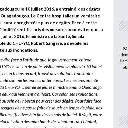
gadougou le 10 juillet 2016, a entraîné des dégâts
e Ouagadougou. Le Centre hospitalier universitaire
 aura enregistré le plus de dégâts. Face à cette
 indifférent. Il a pris des mesures pour éviter que la
juillet 2016, le ministre de la Santé, Smaïla
le du CHU-YO, Robert Sangaré, a dévoilé les
(O
te aux inondations.
demi
sse dire face à l’attitude que le gouvernement entend
Ilem
-YO en saison de pluie. Visiblement, la pluie du 10 juillet
ab
, en un temps record, trouvé des solutions transitoires
nondé comme les années antérieures. Les mesures ont été
 du CHU-YO. D’entrée de jeu, le ministre Smaïla Ouédraogo
eaux qui viennent d’ailleurs. Car selon ses explications,
 au sein de l’hôpital pour créer des dégâts. Pour faire face
usagers de ne pas se faire de soucis en temps de pluie, des
leurs effectives à la fin de ce mois de juillet. Il s’agit, entre
 délocalisation des marchands des alentours de l’hôpital,