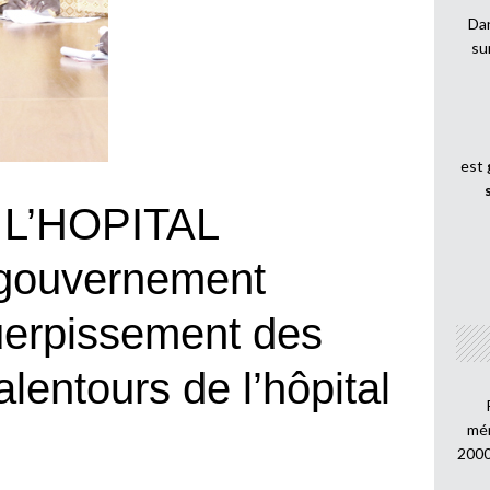
Dan
su
est
L’HOPITAL
gouvernement
uerpissement des
entours de l’hôpital
mén
2000