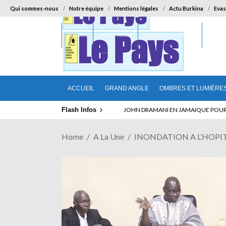
Qui sommes-nous
Notre équipe
Mentions légales
Actu Burkina
Evas
ACCUEIL
GRAND ANGLE
OMBRES ET LUMIÈRES
SUR LA
ACCUEIL
GRAND ANGLE
OMBRES ET LUMIÈRE
Flash Infos
JOHN DRAMANI EN JAMAIQUE POUR DES
Home
A La Une
INONDATION A L’HOPITAL 