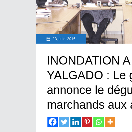
13 juillet 2016
INONDATION A 
YALGADO : Le 
annonce le dég
marchands aux al