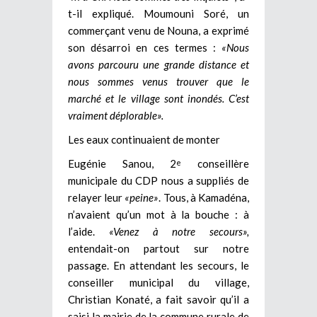
t-il expliqué. Moumouni Soré, un
commerçant venu de Nouna, a exprimé
son désarroi en ces termes :
«Nous
avons parcouru une grande distance et
nous sommes venus trouver que le
marché et le village sont inondés. C’est
vraiment déplorable».
Les eaux continuaient de monter
Eugénie Sanou, 2
conseillère
e
municipale du CDP nous a suppliés de
relayer leur
«peine»
. Tous, à Kamadéna,
n’avaient qu’un mot à la bouche : à
l’aide.
«Venez à notre secours»,
entendait-on partout sur notre
passage. En attendant les secours, le
conseiller municipal du village,
Christian Konaté, a fait savoir qu’il a
saisi la mairie de la commune rurale de