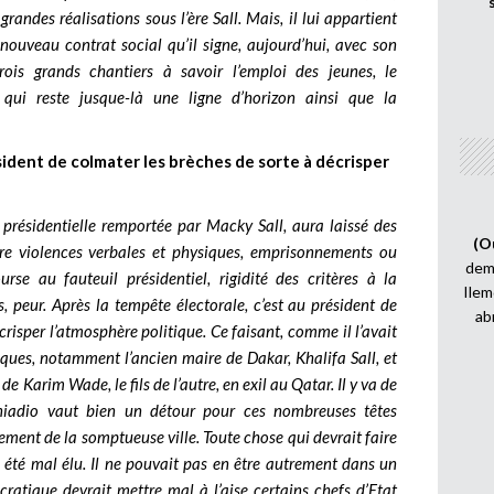
andes réalisations sous l’ère Sall. Mais, il lui appartient
nouveau contrat social qu’il signe, aujourd’hui, avec son
rois grands chantiers à savoir l’emploi des jeunes, le
i reste jusque-là une ligne d’horizon ainsi que la
sident de colmater les brèches de sorte à décrisper
a présidentielle remportée par Macky Sall, aura laissé des
(O
tre violences verbales et physiques, emprisonnements ou
demi
rse au fauteuil présidentiel, rigidité des critères à la
Ilem
s, peur. Après la tempête électorale, c’est au président de
ab
risper l’atmosphère politique. Ce faisant, comme il l’avait
itiques, notamment l’ancien maire de Dakar, Khalifa Sall, et
 de Karim Wade, le fils de l’autre, en exil au Qatar. Il y va de
mniadio vaut bien un détour pour ces nombreuses têtes
ement de la somptueuse ville. Toute chose qui devrait faire
 a été mal élu. Il ne pouvait pas en être autrement dans un
ratique devrait mettre mal à l’aise certains chefs d’Etat