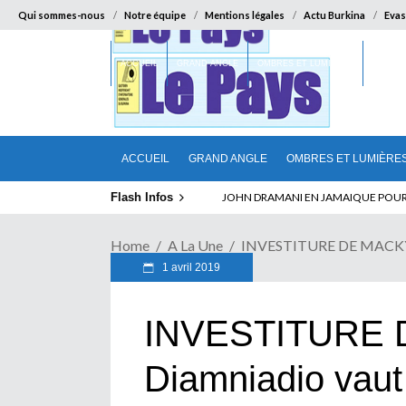
Qui sommes-nous
Notre équipe
Mentions légales
Actu Burkina
Evas
ACCUEIL
GRAND ANGLE
OMBRES ET LUMIÈRES
SUR LA
ACCUEIL
GRAND ANGLE
OMBRES ET LUMIÈRE
Flash Infos
ELECTION DE TALON A LA TETE DU SENA
Home
A La Une
INVESTITURE DE MACKY :
1 avril 2019
INVESTITURE 
Diamniadio vaut