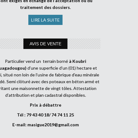
sont exigés en échange de l’acceptation ou du
traitement des dossiers
.
LIRE LA SUITE
AVIS DE VENTE
Particulier vend un terrain borné
à Koubri
uagadougou)
d’une superficie d’un (01) hectare et
, situé non loin de l’usine de fabrique d’eau minérale
dé. Semi clôturé avec des poteaux en béton armé et
ritant une maisonnette de vingt tôles. Attestation
d’attribution et plan cadastral disponibles.
Prix à débattre
Tél : 79 43 40 18/ 74 74 11 25
E-mail:
masigue2019@gmail.com