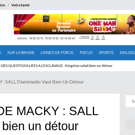
ion
Votre Santé
 BRAISE
LIGNES DE FORCE
FOCUS
SPORTS
DIALOGUE INTERIEUR
AVIS ET 
S
SUR LA BRAISE
LIGNES DE FORCE
FOCUS
SPORTS
DIALOG
T BENINOIS : Quand Patrice quitte le pouvoir sans partir !
 SALL Diamniadio Vaut Bien Un Détour
DE MACKY : SALL
 bien un détour