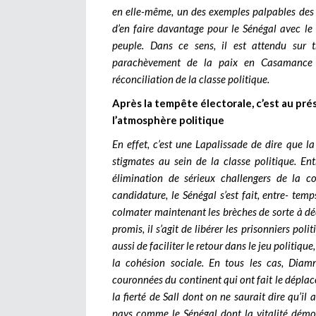
en elle-même, un des exemples palpables des gr
d’en faire davantage pour le Sénégal avec le 
peuple. Dans ce sens, il est attendu sur t
parachèvement de la paix en Casamance qu
réconciliation de la classe politique.
Après la tempête électorale, c’est au pré
l’atmosphère politique
En effet, c’est une Lapalissade de dire que l
stigmates au sein de la classe politique. En
élimination de sérieux challengers de la cou
candidature, le Sénégal s’est fait, entre- temp
colmater maintenant les brèches de sorte à déc
promis, il s’agit de libérer les prisonniers pol
aussi de faciliter le retour dans le jeu politique,
la cohésion sociale. En tous les cas, Dia
couronnées du continent qui ont fait le déplac
la fierté de Sall dont on ne saurait dire qu’il
pays comme le Sénégal dont la vitalité démoc