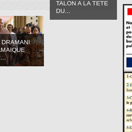
TALON A LA TETE
DU...
 DRAMANI
AMAIQUE
..