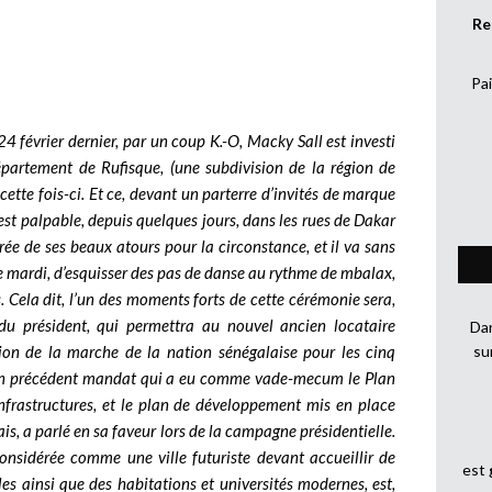
Re
Pai
24 février dernier, par un coup K.-O, Macky Sall est investi
épartement de Rufisque, (une subdivision de la région de
tte fois-ci. Et ce, devant un parterre d’invités de marque
est palpable, depuis quelques jours, dans les rues de Dakar
arée de ses beaux atours pour la circonstance, et il va sans
ce mardi, d’esquisser des pas de danse au rythme de mbalax,
 Cela dit, l’un des moments forts de cette cérémonie sera,
 du président, qui permettra au nouvel ancien locataire
Dan
ion de la marche de la nation sénégalaise pour les cinq
su
 son précédent mandat qui a eu comme vade-mecum le Plan
frastructures, et le plan de développement mis en place
is, a parlé en sa faveur lors de la campagne présidentielle.
 considérée comme une ville futuriste devant accueillir de
est
les ainsi que des habitations et universités modernes, est,