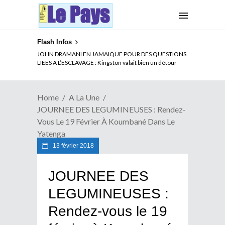
Flash Infos
ELECTION DE TALON A LA TETE DU SENAT BENINOIS :
JOHN DRAMANI EN JAMAIQUE POUR DES QUESTIONS
Quand Patrice quitte le pouvoir sans partir !
LIEES A L’ESCLAVAGE : Kingston valait bien un détour
Home
A La Une
JOURNEE DES LEGUMINEUSES : Rendez-
Vous Le 19 Février À Koumbané Dans Le
Yatenga
13 février 2018
JOURNEE DES
LEGUMINEUSES :
Rendez-vous le 19