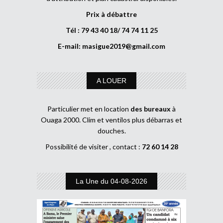
Prix à débattre
Tél : 79 43 40 18/ 74 74 11 25
E-mail:
masigue2019@gmail.com
A LOUER
Particulier met en location
des bureaux
à
Ouaga 2000. Clim et ventilos plus débarras et
douches.
Possibilité de visiter , contact :
72 60 14 28
La Une du 04-08-2026