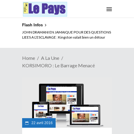
Flash Infos
ELECTION DE TALON A LA TETE DU SENAT BENINOIS :
JOHN DRAMANI EN JAMAIQUE POUR DES QUESTIONS
Quand Patrice quitte le pouvoir sans partir !
LIEES A L’ESCLAVAGE : Kingston valait bien un détour
Home
A La Une
KORSIMORO : Le Barrage Menacé
22 avril 2016