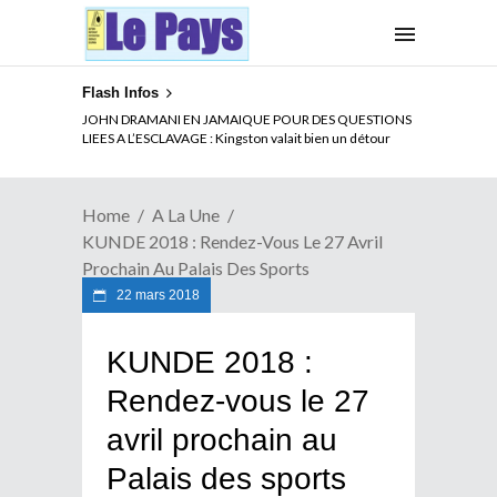
Flash Infos
ELECTION DE TALON A LA TETE DU SENAT BENINOIS :
JOHN DRAMANI EN JAMAIQUE POUR DES QUESTIONS
Quand Patrice quitte le pouvoir sans partir !
LIEES A L’ESCLAVAGE : Kingston valait bien un détour
Home
A La Une
KUNDE 2018 : Rendez-Vous Le 27 Avril
Prochain Au Palais Des Sports
22 mars 2018
KUNDE 2018 :
Rendez-vous le 27
avril prochain au
Palais des sports