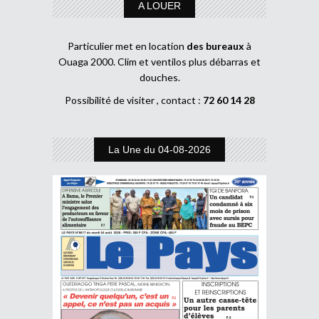
A LOUER
Particulier met en location
des bureaux
à
Ouaga 2000. Clim et ventilos plus débarras et
douches.
Possibilité de visiter , contact :
72 60 14 28
La Une du 04-08-2026