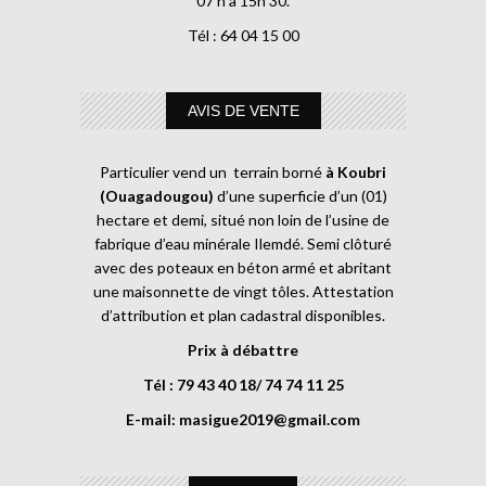
07 h à 15h 30.
Tél : 64 04 15 00
AVIS DE VENTE
Particulier vend un terrain borné
à Koubri
(Ouagadougou)
d’une superficie d’un (01)
hectare et demi, situé non loin de l’usine de
fabrique d’eau minérale Ilemdé. Semi clôturé
avec des poteaux en béton armé et abritant
une maisonnette de vingt tôles. Attestation
d’attribution et plan cadastral disponibles.
Prix à débattre
Tél : 79 43 40 18/ 74 74 11 25
E-mail:
masigue2019@gmail.com