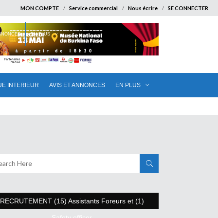
MON COMPTE
Service commercial
Nous écrire
SE CONNECTER
ANNONCES
EN PLUS
UE INTERIEUR
AVIS ET ANNONCES
EN PLUS
RECRUTEMENT (15) Assistants Foreurs et (1)
Safety officer