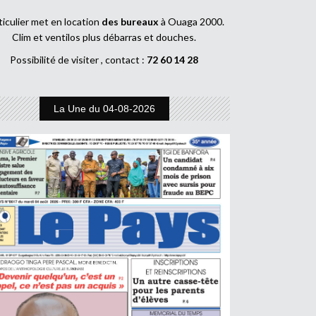
ticulier met en location
des bureaux
à Ouaga 2000.
Clim et ventilos plus débarras et douches.
Possibilité de visiter , contact :
72 60 14 28
La Une du 04-08-2026