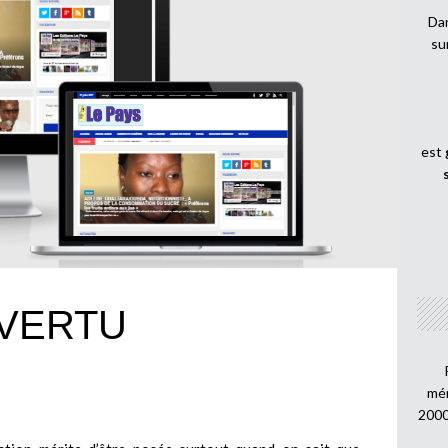
Dan
su
est
 VERTU
mén
2000