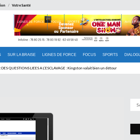
ion
Votre Santé
 BRAISE
LIGNES DE FORCE
FOCUS
SPORTS
DIALOGUE INTERIEUR
AVIS ET 
S
SUR LA BRAISE
LIGNES DE FORCE
FOCUS
SPORTS
DIALOG
T BENINOIS : Quand Patrice quitte le pouvoir sans partir !