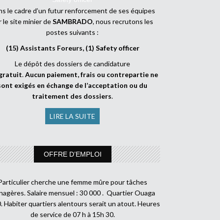
s le cadre d’un futur renforcement de ses équipes
r le site minier de
SAMBRADO
, nous recrutons les
postes suivants :
(15) Assistants Foreurs, (1) Safety officer
Le dépôt des dossiers de candidature
gratuit
.
Aucun paiement, frais ou contrepartie ne
sont exigés en échange de l’acceptation ou du
traitement des dossiers
.
LIRE LA SUITE
OFFRE D’EMPLOI
Particulier cherche une femme mûre pour tâches
agères. Salaire mensuel : 30 000 . Quartier Ouaga
. Habiter quartiers alentours serait un atout. Heures
de service de 07 h à 15h 30.