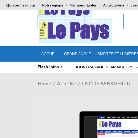
Qui sommes-nous
Notre équipe
Mentions légales
Actu Burkina
Evas
ACCUEIL
GRAND ANGLE
OMBRES ET LUMIÈRES
SUR LA
ACCUEIL
GRAND ANGLE
OMBRES ET LUMIÈRE
Flash Infos
ELECTION DE TALON A LA TETE DU SENA
Home
A La Une
LA CITE SANS VERTU