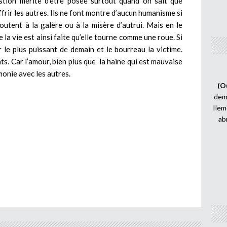
estion mérite d’être posée surtout quand on sait que
ffrir les autres. Ils ne font montre d’aucun humanisme si
joutent à la galère ou à la misère d’autrui. Mais en le
e la vie est ainsi faite qu’elle tourne comme une roue. Si
r le plus puissant de demain et le bourreau la victime.
. Car l’amour, bien plus que la haine qui est mauvaise
monie avec les autres.
(O
demi
Ilem
ab