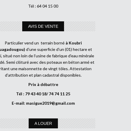
Tél : 64 04 15 00
AVIS DE VENTE
Particulier vend un terrain borné
à Koubri
uagadougou)
d’une superficie d’un (01) hectare et
, situé non loin de l’usine de fabrique d’eau minérale
dé. Semi clôturé avec des poteaux en béton armé et
ritant une maisonnette de vingt tôles. Attestation
d’attribution et plan cadastral disponibles.
Prix à débattre
Tél : 79 43 40 18/ 74 74 11 25
E-mail:
masigue2019@gmail.com
A LOUER