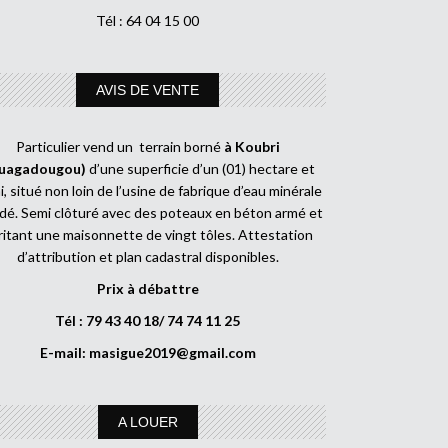
Tél : 64 04 15 00
AVIS DE VENTE
Particulier vend un terrain borné
à Koubri
uagadougou)
d’une superficie d’un (01) hectare et
, situé non loin de l’usine de fabrique d’eau minérale
dé. Semi clôturé avec des poteaux en béton armé et
ritant une maisonnette de vingt tôles. Attestation
d’attribution et plan cadastral disponibles.
Prix à débattre
Tél : 79 43 40 18/ 74 74 11 25
E-mail:
masigue2019@gmail.com
A LOUER