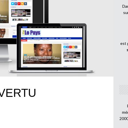
Dan
su
est
 VERTU
mén
2000