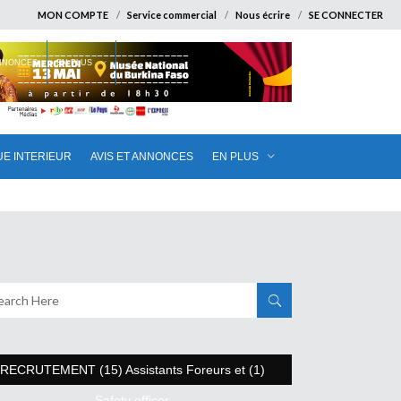
MON COMPTE
Service commercial
Nous écrire
SE CONNECTER
ANNONCES
EN PLUS
UE INTERIEUR
AVIS ET ANNONCES
EN PLUS
RECRUTEMENT (15) Assistants Foreurs et (1)
Safety officer