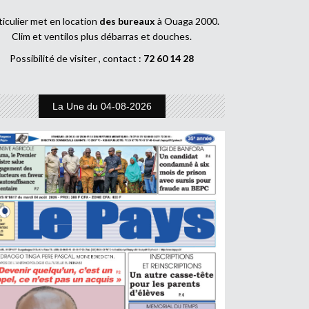
ticulier met en location
des bureaux
à Ouaga 2000.
Clim et ventilos plus débarras et douches.
Possibilité de visiter , contact :
72 60 14 28
La Une du 04-08-2026