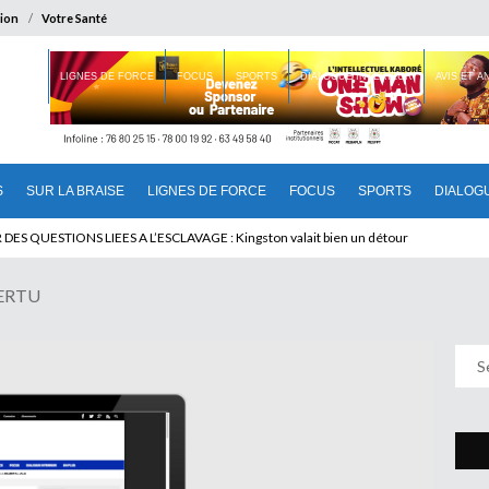
ion
Votre Santé
 BRAISE
LIGNES DE FORCE
FOCUS
SPORTS
DIALOGUE INTERIEUR
AVIS ET 
S
SUR LA BRAISE
LIGNES DE FORCE
FOCUS
SPORTS
DIALOG
U CAMEROUN : Qui pilote le Cameroun ?
VERTU