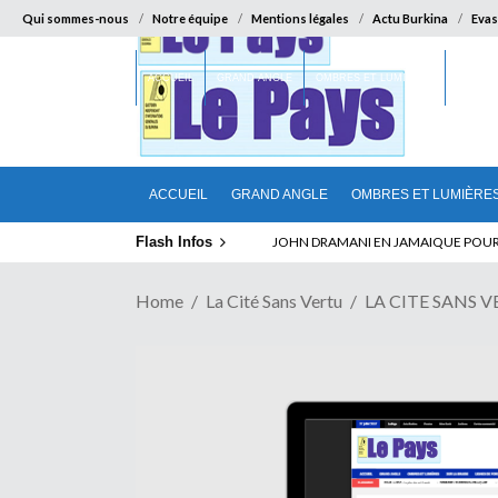
Qui sommes-nous
Notre équipe
Mentions légales
Actu Burkina
Evas
ACCUEIL
GRAND ANGLE
OMBRES ET LUMIÈRES
SUR LA
ACCUEIL
GRAND ANGLE
OMBRES ET LUMIÈRE
Flash Infos
ABSENCE PROLONGEE DE PAUL BIYA D
Home
La Cité Sans Vertu
LA CITE SANS 