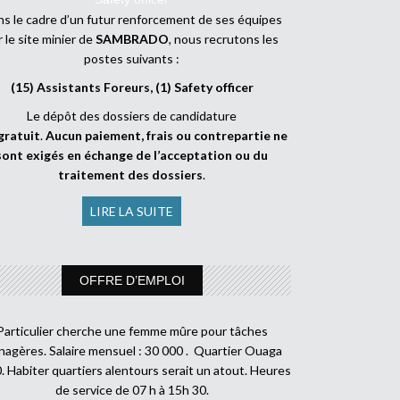
s le cadre d’un futur renforcement de ses équipes
r le site minier de
SAMBRADO
, nous recrutons les
postes suivants :
(15) Assistants Foreurs, (1) Safety officer
Le dépôt des dossiers de candidature
gratuit
.
Aucun paiement, frais ou contrepartie ne
sont exigés en échange de l’acceptation ou du
traitement des dossiers
.
LIRE LA SUITE
OFFRE D’EMPLOI
Particulier cherche une femme mûre pour tâches
agères. Salaire mensuel : 30 000 . Quartier Ouaga
. Habiter quartiers alentours serait un atout. Heures
de service de 07 h à 15h 30.