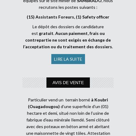
équipes sur le site minier de
SAMBRADO
, nous
recrutons les postes suivants :
(15) Assistants Foreurs, (1) Safety officer
Le dépôt des dossiers de candidature
est
gratuit
.
Aucun paiement, frais ou
contrepartie ne sont exigés en échange de
l’acceptation ou du traitement des dossiers
.
LIRE LA SUITE
AVIS DE VENTE
Particulier vend un terrain borné
à Koubri
(Ouagadougou)
d’une superficie d’un (01)
hectare et demi, situé non loin de l’usine de
fabrique d’eau minérale Ilemdé. Semi clôturé
avec des poteaux en béton armé et abritant
une maisonnette de vingt tôles. Attestation