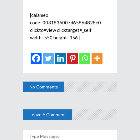
[calameo
code=0031836007d65864828e0
clickto=view clicktarget=_self
width=550 height=356 ]
No Comments
Leave A Comment