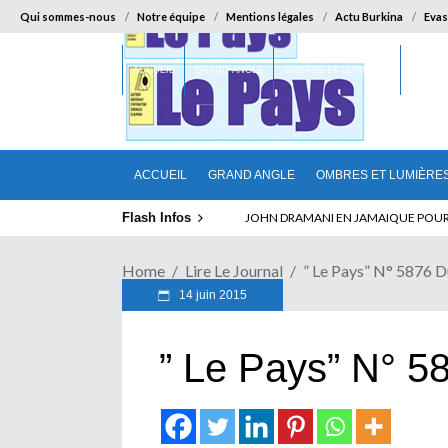
Qui sommes-nous
Notre équipe
Mentions légales
Actu Burkina
Evas
ACCUEIL
GRAND ANGLE
OMBRES ET LUMIÈRES
SUR LA
ACCUEIL
GRAND ANGLE
OMBRES ET LUMIÈRE
Flash Infos
ELECTION DE TALON A LA TETE DU SENA
Home
Lire Le Journal
” Le Pays” N° 5876 
14 juin 2015
” Le Pays” N° 5