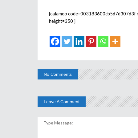
[calameo code=003183600cb5d7d307d3f mod
height=350 ]
No Comments
Leave A Comment