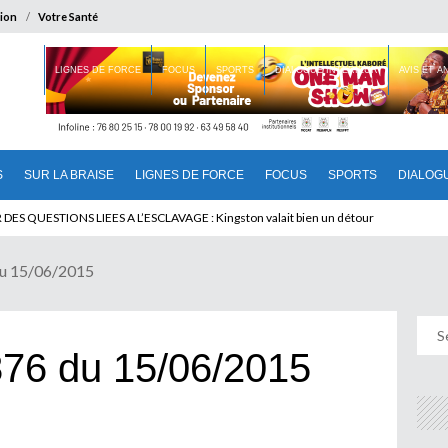
ion
Votre Santé
 BRAISE
LIGNES DE FORCE
FOCUS
SPORTS
DIALOGUE INTERIEUR
AVIS ET 
S
SUR LA BRAISE
LIGNES DE FORCE
FOCUS
SPORTS
DIALOG
T BENINOIS : Quand Patrice quitte le pouvoir sans partir !
Du 15/06/2015
876 du 15/06/2015