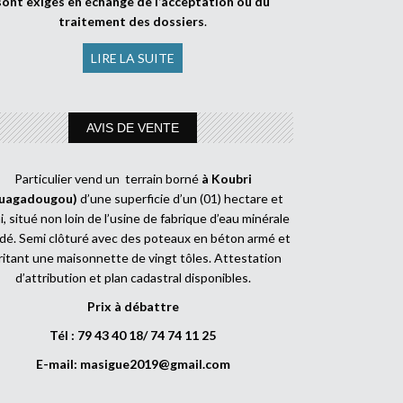
sont exigés en échange de l’acceptation ou du
traitement des dossiers
.
LIRE LA SUITE
AVIS DE VENTE
Particulier vend un terrain borné
à Koubri
uagadougou)
d’une superficie d’un (01) hectare et
, situé non loin de l’usine de fabrique d’eau minérale
dé. Semi clôturé avec des poteaux en béton armé et
ritant une maisonnette de vingt tôles. Attestation
d’attribution et plan cadastral disponibles.
Prix à débattre
Tél : 79 43 40 18/ 74 74 11 25
E-mail:
masigue2019@gmail.com