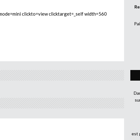
Re
e=mini clickto=view clicktarget=_self width=560
Pai
Dan
su
est