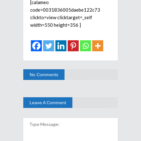
[calameo
code=0031836005daebe122c73
clickto=view clicktarget=_self
width=550 height=356 ]
No Comments
Leave A Comment