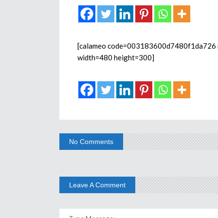
[calameo code=003183600d7480f1da726 mod
width=480 height=300]
No Comments
Leave A Comment