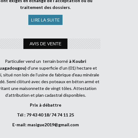
sont exigés en échange de l’acceptation ou du
traitement des dossiers
.
LIRE LA SUITE
AVIS DE VENTE
Particulier vend un terrain borné
à Koubri
uagadougou)
d’une superficie d’un (01) hectare et
, situé non loin de l’usine de fabrique d’eau minérale
dé. Semi clôturé avec des poteaux en béton armé et
ritant une maisonnette de vingt tôles. Attestation
d’attribution et plan cadastral disponibles.
Prix à débattre
Tél : 79 43 40 18/ 74 74 11 25
E-mail:
masigue2019@gmail.com