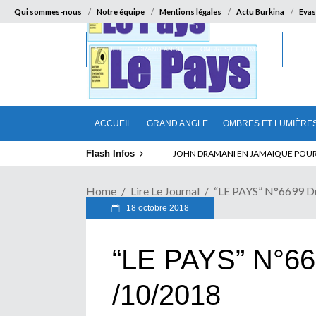
Qui sommes-nous
Notre équipe
Mentions légales
Actu Burkina
Evas
ACCUEIL
GRAND ANGLE
OMBRES ET LUMIÈRES
SUR LA
ACCUEIL
GRAND ANGLE
OMBRES ET LUMIÈRE
Flash Infos
ELECTION DE TALON A LA TETE DU SENA
Home
Lire Le Journal
“LE PAYS” N°6699 D
18 octobre 2018
“LE PAYS” N°66
/10/2018