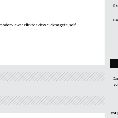
Re
Pai
e=viewer clickto=view clicktarget=_self
Dan
su
est