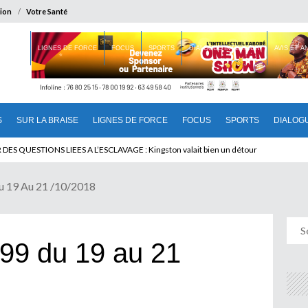
ion
Votre Santé
 BRAISE
LIGNES DE FORCE
FOCUS
SPORTS
DIALOGUE INTERIEUR
AVIS ET 
S
SUR LA BRAISE
LIGNES DE FORCE
FOCUS
SPORTS
DIALOG
T BENINOIS : Quand Patrice quitte le pouvoir sans partir !
u 19 Au 21 /10/2018
99 du 19 au 21