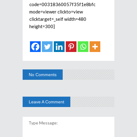
code=00318360057f35f1e8bfc
mode=viewer clickto=view
clicktarget=_self width=480
height=300]
No Comments
Leave A Comment