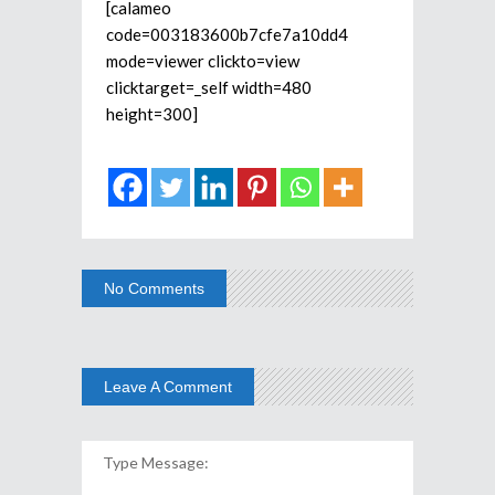
[calameo
code=003183600b7cfe7a10dd4
mode=viewer clickto=view
clicktarget=_self width=480
height=300]
No Comments
Leave A Comment