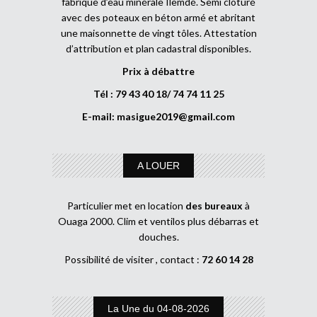
fabrique d’eau minérale Ilemdé. Semi clôturé
avec des poteaux en béton armé et abritant
une maisonnette de vingt tôles. Attestation
d’attribution et plan cadastral disponibles.
Prix à débattre
Tél : 79 43 40 18/ 74 74 11 25
E-mail:
masigue2019@gmail.com
A LOUER
Particulier met en location
des bureaux
à
Ouaga 2000. Clim et ventilos plus débarras et
douches.
Possibilité de visiter , contact :
72 60 14 28
La Une du 04-08-2026