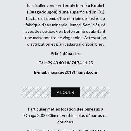
Particulier vend un terrain borné
à Koubri
(Ouagadougou)
d’une superficie d’un (01)
hectare et demi, situé non loin de l’usine de
fabrique d’eau minérale Ilemdé. Semi clôturé
avec des poteaux en béton armé et abritant
une maisonnette de vingt tôles. Attestation
d’attribution et plan cadastral disponibles.
Prix à débattre
Tél : 79 43 40 18/ 74 74 11 25
E-mail:
masigue2019@gmail.com
A LOUER
Particulier met en location
des bureaux
à
Ouaga 2000. Clim et ventilos plus débarras et
douches.