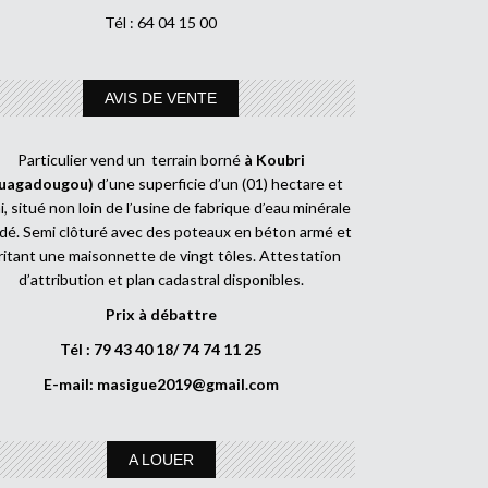
Tél : 64 04 15 00
AVIS DE VENTE
Particulier vend un terrain borné
à Koubri
uagadougou)
d’une superficie d’un (01) hectare et
, situé non loin de l’usine de fabrique d’eau minérale
dé. Semi clôturé avec des poteaux en béton armé et
ritant une maisonnette de vingt tôles. Attestation
d’attribution et plan cadastral disponibles.
Prix à débattre
Tél : 79 43 40 18/ 74 74 11 25
E-mail:
masigue2019@gmail.com
A LOUER