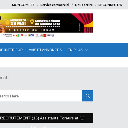
MON COMPTE
Service commercial
Nous écrire
SE CONNECTER
ANNONCES
EN PLUS
UE INTERIEUR
AVIS ET ANNONCES
EN PLUS
ent !
RECRUTEMENT (15) Assistants Foreurs et (1)
Safety officer