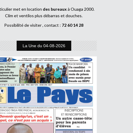
ticulier met en location
des bureaux
à Ouaga 2000.
Clim et ventilos plus débarras et douches.
Possibilité de visiter , contact :
72 60 14 28
La Une du 04-08-2026