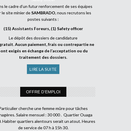
s le cadre d’un futur renforcement de ses équipes
r le site minier de
SAMBRADO
, nous recrutons les
postes suivants :
(15) Assistants Foreurs, (1) Safety officer
Le dépôt des dossiers de candidature
gratuit
.
Aucun paiement, frais ou contrepartie ne
sont exigés en échange de l’acceptation ou du
traitement des dossiers
.
LIRE LA SUITE
OFFRE D’EMPLOI
Particulier cherche une femme mûre pour tâches
agères. Salaire mensuel : 30 000 . Quartier Ouaga
. Habiter quartiers alentours serait un atout. Heures
de service de 07 h à 15h 30.