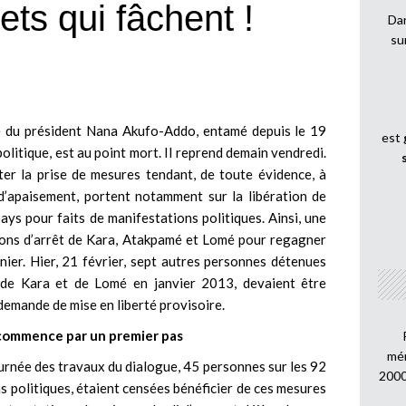
ets qui fâchent !
Dan
su
de du président Nana Akufo-Addo, entamé depuis le 19
est
politique, est au point mort. Il reprend demain vendredi.
oter la prise de mesures tendant, de toute évidence, à
 d’apaisement, portent notamment sur la libération de
ays pour faits de manifestations politiques. Ainsi, une
sons d’arrêt de Kara, Atakpamé et Lomé pour regagner
rnier. Hier, 21 février, sept autres personnes détenues
 de Kara et de Lomé en janvier 2013, devaient être
 demande de mise en liberté provisoire.
commence par un premier pas
mén
urnée des travaux du dialogue, 45 personnes sur les 92
2000
s politiques, étaient censées bénéficier de ces mesures