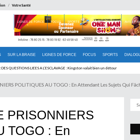
ion
Votre Santé
 BRAISE
LIGNES DE FORCE
FOCUS
SPORTS
DIALOGUE INTERIEUR
AVIS ET 
S
SUR LA BRAISE
LIGNES DE FORCE
FOCUS
SPORTS
DIALOG
U CAMEROUN : Qui pilote le Cameroun ?
RS POLITIQUES AU TOGO : En Attendant Les Sujets Qui Fâch
E PRISONNIERS
U TOGO : En