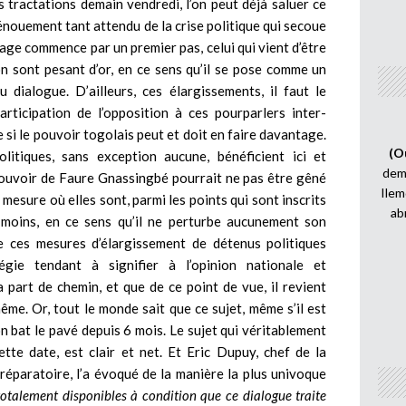
s tractations demain vendredi, l’on peut déjà saluer ce
énouement tant attendu de la crise politique qui secoue
ge commence par un premier pas, celui qui vient d’être
n sont pesant d’or, en ce sens qu’il se pose comme un
 dialogue. D’ailleurs, ces élargissements, il faut le
articipation de l’opposition à ces pourparlers inter-
 si le pouvoir togolais peut et doit en faire davantage.
(O
olitiques, sans exception aucune, bénéficient ici et
demi
pouvoir de Faure Gnassingbé pourrait ne pas être gêné
Ilem
 mesure où elles sont, parmi les points qui sont inscrits
ab
le moins, en ce sens qu’il ne perturbe aucunement son
ère ces mesures d’élargissement de détenus politiques
gie tendant à signifier à l’opinion nationale et
a part de chemin, et que de ce point de vue, il revient
me. Or, tout le monde sait que ce sujet, même s’il est
on bat le pavé depuis 6 mois. Le sujet qui véritablement
ette date, est clair et net. Et Eric Dupuy, chef de la
réparatoire, l’a évoqué de la manière la plus univoque
talement disponibles à condition que ce dialogue traite