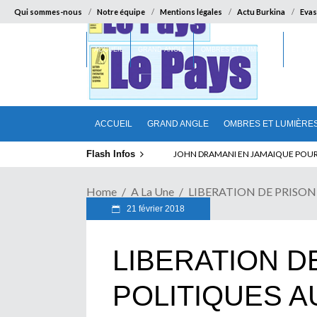
Qui sommes-nous
Notre équipe
Mentions légales
Actu Burkina
Evas
ACCUEIL
GRAND ANGLE
OMBRES ET LUMIÈRES
SUR LA
ACCUEIL
GRAND ANGLE
OMBRES ET LUMIÈRE
Flash Infos
ABSENCE PROLONGEE DE PAUL BIYA D
Home
A La Une
LIBERATION DE PRISONNIE
21 février 2018
LIBERATION D
POLITIQUES A