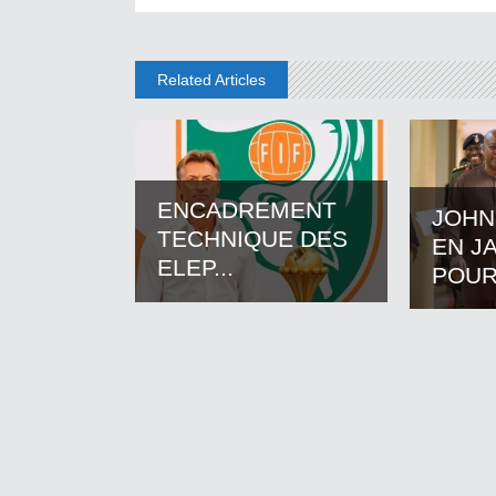
Related Articles
ENCADREMENT
JOHN
TECHNIQUE DES
EN J
ELEP...
POUR.