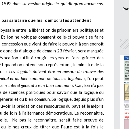
 1992 dans sa version originelle, qui dit qu’en aucun cas,
Par
le pas salutaire que les démocrates attendent
byssale entre la libération de prisonniers politiques et
n. Et l’on ne voit pas comment celle-ci pouvait se faire
e concession que vient de faire le pouvoir à son endroit
ise donc du dialogue de demain 23 février, sera marquée
évocation suffit à rougir les yeux et faire grincer des
Et quand on entend son représentant, le ministre de la
que «
Les Togolais doivent être en mesure de trouver des
 général et au bien commun de tous les Togolais
», l’on peut
par «
intérêt général
» et «
bien commun
». Car, l’on n’a pas
 de sciences politiques pour savoir que la logique du
 général et du bien commun. Sa logique, depuis plus d’un
uvoir, la prédation des ressources du pays et le mépris
u de loin à l’alternance démocratique. Le reconnaître,
uelle. Ne pas le reconnaître, serait faire preuve de
eu le nez creux de titrer que Faure est à la fois le