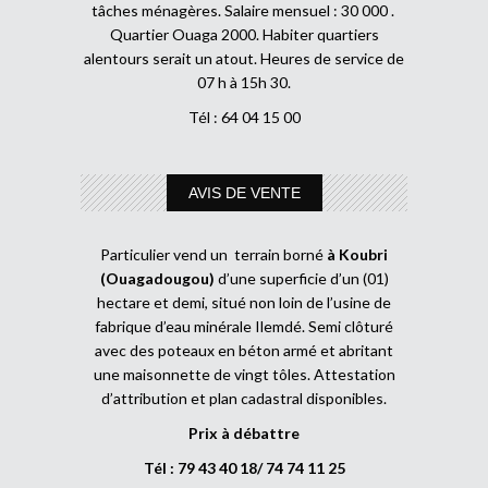
tâches ménagères. Salaire mensuel : 30 000 .
Quartier Ouaga 2000. Habiter quartiers
alentours serait un atout. Heures de service de
07 h à 15h 30.
Tél : 64 04 15 00
AVIS DE VENTE
Particulier vend un terrain borné
à Koubri
(Ouagadougou)
d’une superficie d’un (01)
hectare et demi, situé non loin de l’usine de
fabrique d’eau minérale Ilemdé. Semi clôturé
avec des poteaux en béton armé et abritant
une maisonnette de vingt tôles. Attestation
d’attribution et plan cadastral disponibles.
Prix à débattre
Tél : 79 43 40 18/ 74 74 11 25