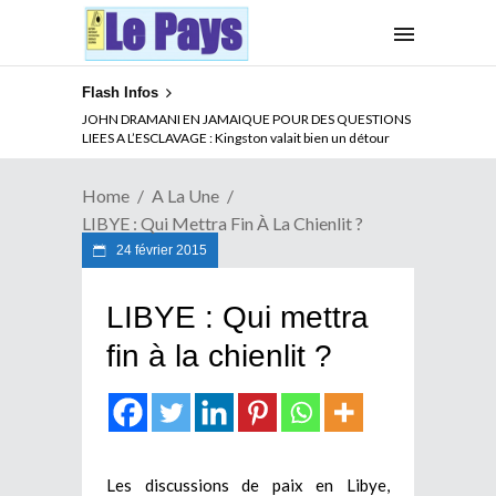
Flash Infos
ABSENCE PROLONGEE DE PAUL BIYA DU CAMEROUN :
JOHN DRAMANI EN JAMAIQUE POUR DES QUESTIONS
Qui pilote le Cameroun ?
LIEES A L’ESCLAVAGE : Kingston valait bien un détour
Home
A La Une
LIBYE : Qui Mettra Fin À La Chienlit ?
24 février 2015
LIBYE : Qui mettra
fin à la chienlit ?
Les discussions de paix en Libye,