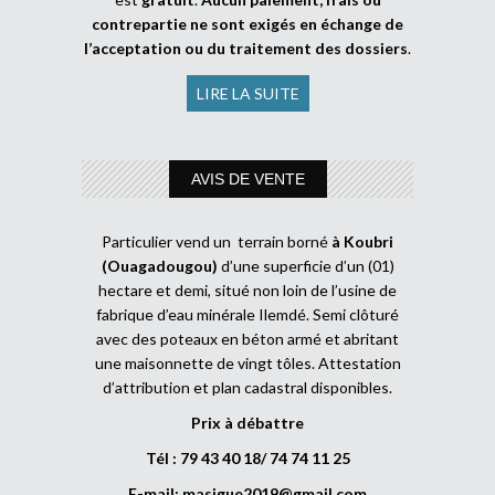
contrepartie ne sont exigés en échange de
l’acceptation ou du traitement des dossiers
.
LIRE LA SUITE
AVIS DE VENTE
Particulier vend un terrain borné
à Koubri
(Ouagadougou)
d’une superficie d’un (01)
hectare et demi, situé non loin de l’usine de
fabrique d’eau minérale Ilemdé. Semi clôturé
avec des poteaux en béton armé et abritant
une maisonnette de vingt tôles. Attestation
d’attribution et plan cadastral disponibles.
Prix à débattre
Tél : 79 43 40 18/ 74 74 11 25
E-mail:
masigue2019@gmail.com