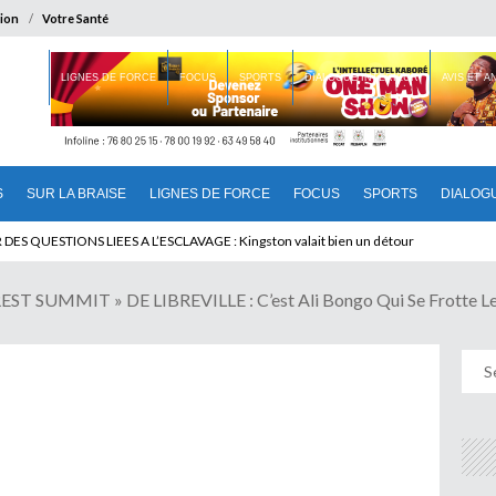
ion
Votre Santé
 BRAISE
LIGNES DE FORCE
FOCUS
SPORTS
DIALOGUE INTERIEUR
AVIS ET 
S
SUR LA BRAISE
LIGNES DE FORCE
FOCUS
SPORTS
DIALOG
T BENINOIS : Quand Patrice quitte le pouvoir sans partir !
SUMMIT » DE LIBREVILLE : C’est Ali Bongo Qui Se Frotte Le