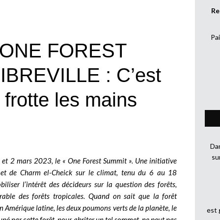
Re
Pai
 ONE FOREST
BREVILLE : C’est
 frotte les mains
Dan
su
et 2 mars 2023, le « One Forest Summit ». Une initiative
r
met de Charm el-Cheick sur le climat, tenu du 6 au 18
liser l’intérêt des décideurs sur la question des forêts,
able des forêts tropicales. Quand on sait que la forêt
n Amérique latine, les deux poumons verts de la planète, le
est
pé par cette forêt, pour abriter un tel sommet, ne peut pas