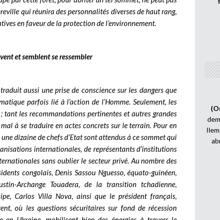
ibreville qui réunira des personnalités diverses de haut rang,
iatives en faveur de la protection de l’environnement.
vent et semblent se ressembler
le traduit aussi une prise de conscience sur les dangers que
matique parfois lié à l’action de l’Homme. Seulement, les
(O
 ; tant les recommandations pertinentes et autres grandes
demi
mal à se traduire en actes concrets sur le terrain. Pour en
Ilem
, une dizaine de chefs d’Etat sont attendus à ce sommet qui
ab
anisations internationales, de représentants d’institutions
ternationales sans oublier le secteur privé. Au nombre des
résidents congolais, Denis Sassou Nguesso, équato-guinéen,
stin-Archange Touadera, de la transition tchadienne,
e, Carlos Villa Nova, ainsi que le président français,
, où les questions sécuritaires sur fond de récession
 en Ukraine, mobilisent bien des énergies à travers le