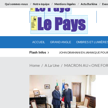
Qui sommes-nous
Notre équipe
Mentions légales
Actu Burkina
Evas
ACCUEIL
GRAND ANGLE
OMBRES ET LUMIÈRES
SUR LA
ACCUEIL
GRAND ANGLE
OMBRES ET LUMIÈRE
Flash Infos
ELECTION DE TALON A LA TETE DU SENA
Home
A La Une
MACRON AU « ONE FOREST 