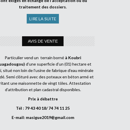
sont exigés en échange de l’acceptation ou du
traitement des dossiers
.
LIRE LA SUITE
AVIS DE VENTE
Particulier vend un terrain borné
à Koubri
uagadougou)
d’une superficie d’un (01) hectare et
, situé non loin de l’usine de fabrique d’eau minérale
dé. Semi clôturé avec des poteaux en béton armé et
ritant une maisonnette de vingt tôles. Attestation
d’attribution et plan cadastral disponibles.
Prix à débattre
Tél : 79 43 40 18/ 74 74 11 25
E-mail:
masigue2019@gmail.com