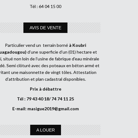
Tél : 64 04 15 00
AVIS DE VENTE
Particulier vend un terrain borné
à Koubri
uagadougou)
d’une superficie d’un (01) hectare et
, situé non loin de l’usine de fabrique d’eau minérale
dé. Semi clôturé avec des poteaux en béton armé et
ritant une maisonnette de vingt tôles. Attestation
d’attribution et plan cadastral disponibles.
Prix à débattre
Tél : 79 43 40 18/ 74 74 11 25
E-mail:
masigue2019@gmail.com
A LOUER