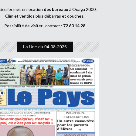
ticulier met en location
des bureaux
à Ouaga 2000.
Clim et ventilos plus débarras et douches.
Possibilité de visiter , contact :
72 60 14 28
La Une du 04-08-2026