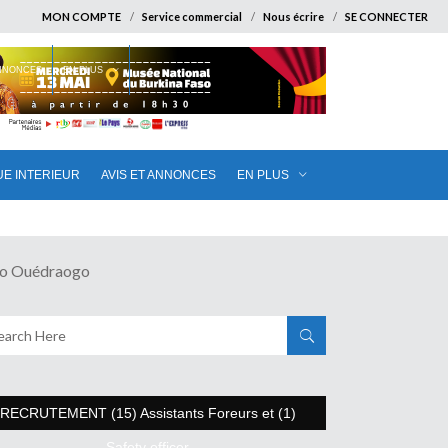
MON COMPTE
Service commercial
Nous écrire
SE CONNECTER
ANNONCES
EN PLUS
UE INTERIEUR
AVIS ET ANNONCES
EN PLUS
do Ouédraogo
RECRUTEMENT (15) Assistants Foreurs et (1)
Safety officer