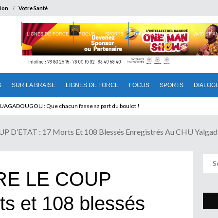
ion
Votre Santé
 BRAISE
LIGNES DE FORCE
FOCUS
SPORTS
DIALOGUE INTERIEUR
AVIS ET 
S
SUR LA BRAISE
LIGNES DE FORCE
FOCUS
SPORTS
DIALOG
pour éviter une peau sèche
OUAGADOUGOU : Que chacun fasse sa part du boulot !
’ETAT : 17 Morts Et 108 Blessés Enregistrés Au CHU Yalga
RE LE COUP
ts et 108 blessés