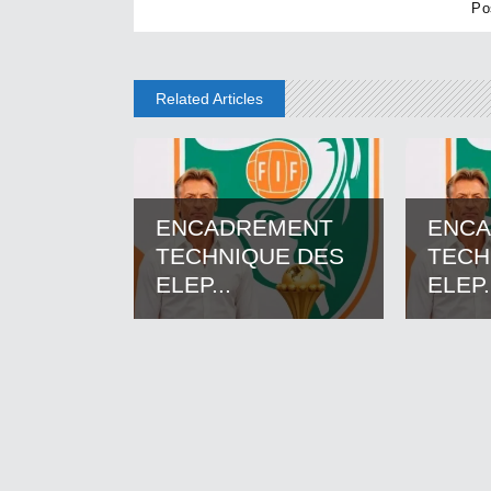
Related Articles
ENCADREMENT
ENC
TECHNIQUE DES
TECH
ELEP...
ELEP.