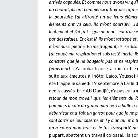
arrivés cagoulés. Et comme nous avons vu qu’
on courait, ils ont commencé à tirer des rafale
la poursuite j’ai affronté un de leurs élém
éléments ont vu cela, ils m’ont poursuivi. J’
lentement et j’ai fait signe au monsieur d’acc
par des rafales. Et c’est là ils m’ont rattrapé e
m’ont aussi piétiné. En me frappant, ils se disa
j’ai coupé ma respiration et suis resté inerte.
constaté que je ne bougeais pas et ne respira
j’étais mort.
» Yacouba Traoré a feint d’être
suite aux émeutes à l’hôtel Laïco. Yousse
été frappé le samedi 19 septembre à Larlé de
dents cassés. Eric AB Dandjié, n’a pas eu la
retour de mon travail que les éléments du R
pompiers à côté du grand marché. La balle a 
débardeur et a fait un garrot pour que je ne 
sont sortis de leur caserne et il y a un qui m’a
on a cousu mon bras et je fus transporté 
plupart, abattent un travail colossal. Ils s