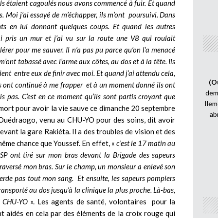
ils étaient cagoulés nous avons commencé à fuir. Et quand
s. Moi j’ai essayé de m’échapper, ils m’ont poursuivi. Dans
ents en lui donnant quelques coups. Et quand les autres
ai pris un mur et j’ai vu sur la route une V8 qui roulait
élérer pour me sauver. Il n’a pas pu parce qu’on l’a menacé
t m’ont tabassé avec l’arme aux côtes, au dos et à la
tête. Ils
ient entre eux de finir avec moi. Et quand j’ai attendu cela,
(O
 Ils ont continué à me frapper et à un moment donné ils ont
demi
is pas. C’est en ce moment qu’ils sont partis croyant que
Ilem
 mort pour avoir la vie sauve ce dimanche 20 septembre
ab
f Ouédraogo, venu au CHU-YO pour des soins, dit avoir
vant la gare Rakiéta. Il a des troubles de vision et des
 même chance que Youssef. En effet, «
c’est le 17 matin au
SP ont tiré sur mon bras devant la Brigade des sapeurs
traversé mon bras. Sur le champ, un monsieur a enlevé son
perde pas tout mon sang. Et ensuite, les sapeurs pompiers
 transporté au dos jusqu’à la clinique la plus proche. Là-bas,
au CHU-YO
». Les agents de santé, volontaires pour la
ont aidés en cela par des éléments de la croix rouge qui