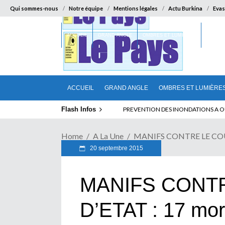
Qui sommes-nous
Notre équipe
Mentions légales
Actu Burkina
Evas
ACCUEIL
GRAND ANGLE
OMBRES ET LUMIÈRES
SUR LA
ACCUEIL
GRAND ANGLE
OMBRES ET LUMIÈRE
Flash Infos
SEMAINE DE POKO : 7 lois immuables 
PREVENTION DES INONDATIONS A 
Home
A La Une
MANIFS CONTRE LE COUP D
20 septembre 2015
MANIFS CONT
D’ETAT : 17 mor