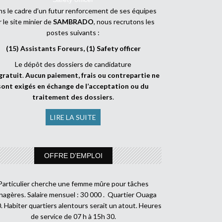
s le cadre d’un futur renforcement de ses équipes
r le site minier de
SAMBRADO
, nous recrutons les
postes suivants :
(15) Assistants Foreurs, (1) Safety officer
Le dépôt des dossiers de candidature
gratuit
.
Aucun paiement, frais ou contrepartie ne
sont exigés en échange de l’acceptation ou du
traitement des dossiers
.
LIRE LA SUITE
OFFRE D’EMPLOI
Particulier cherche une femme mûre pour tâches
agères. Salaire mensuel : 30 000 . Quartier Ouaga
. Habiter quartiers alentours serait un atout. Heures
de service de 07 h à 15h 30.