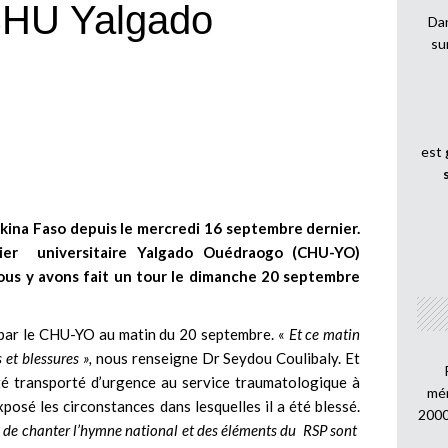
 CHU Yalgado
Dan
su
est
rkina Faso depuis le mercredi 16 septembre dernier.
lier universitaire Yalgado Ouédraogo (CHU-YO)
Nous y avons fait un tour le dimanche 20 septembre
it par le CHU-YO au matin du 20 septembre. «
Et ce matin
et blessures »,
nous renseigne Dr Seydou Coulibaly. Et
té transporté d’urgence au service traumatologique à
mén
posé les circonstances dans lesquelles il a été blessé.
2000
ain de chanter l’hymne national et des éléments du RSP sont