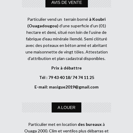
AVIS DE VENTE
Particulier vend un terrain borné
à Koubri
(Ouagadougou)
d’une superficie d’un (01)
hectare et demi, situé non loin de l’usine de
fabrique d’eau minérale Ilemdé. Semi clôturé
avec des poteaux en béton armé et abritant
une maisonnette de vingt tôles. Attestation
d’attribution et plan cadastral disponibles.
Prix à débattre
Tél : 79 43 40 18/ 74 74 11 25
E-mail:
masigue2019@gmail.com
A LOUER
Particulier met en location
des bureaux
à
Ouaga 2000. Clim et ventilos plus débarras et