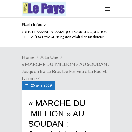
Flash Infos
ELECTION DE TALON A LA TETE DU SENAT BENINOIS :
JOHN DRAMANI EN JAMAIQUE POUR DES QUESTIONS
Quand Patrice quitte le pouvoir sans partir !
LIEES A L’ESCLAVAGE : Kingston valait bien un détour
Home
A La Une
« MARCHE DU MILLION » AU SOUDAN :
Jusqu’où Ira Le Bras De Fer Entre La Rue Et
L’armée ?
25 avril 2019
« MARCHE DU
MILLION » AU
SOUDAN :