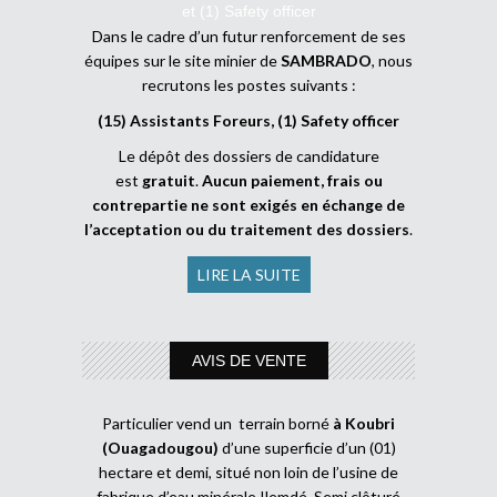
et (1) Safety officer
Dans le cadre d’un futur renforcement de ses
équipes sur le site minier de
SAMBRADO
, nous
recrutons les postes suivants :
(15) Assistants Foreurs, (1) Safety officer
Le dépôt des dossiers de candidature
est
gratuit
.
Aucun paiement, frais ou
contrepartie ne sont exigés en échange de
l’acceptation ou du traitement des dossiers
.
LIRE LA SUITE
AVIS DE VENTE
Particulier vend un terrain borné
à Koubri
(Ouagadougou)
d’une superficie d’un (01)
hectare et demi, situé non loin de l’usine de
fabrique d’eau minérale Ilemdé. Semi clôturé