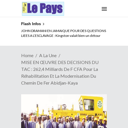
Flash Infos
ELECTION DE TALON A LA TETE DU SENAT BENINOIS :
JOHN DRAMANI EN JAMAIQUE POUR DES QUESTIONS
Quand Patrice quitte le pouvoir sans partir !
LIEES A L’ESCLAVAGE : Kingston valait bien un détour
Home
A La Une
MISE EN ŒUVRE DES DECISIONS DU
TAC : 262,4 Milliards De F CFA Pour La
Réhabilitation Et La Modernisation Du
Chemin De Fer Abidjan-Kaya