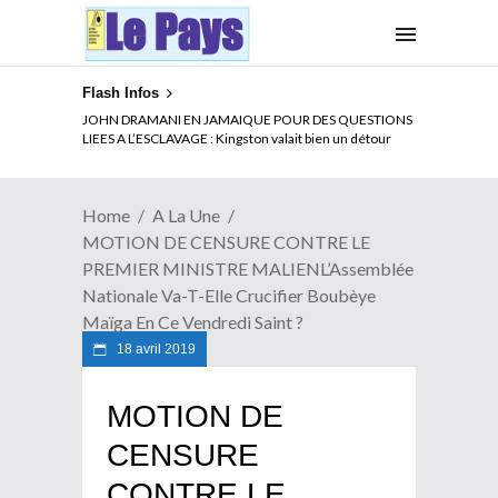
Flash Infos
ELECTION DE TALON A LA TETE DU SENAT BENINOIS :
Quand Patrice quitte le pouvoir sans partir !
Home
A La Une
MOTION DE CENSURE CONTRE LE
PREMIER MINISTRE MALIENL’Assemblée
Nationale Va-T-Elle Crucifier Boubèye
Maïga En Ce Vendredi Saint ?
18 avril 2019
MOTION DE
CENSURE
CONTRE LE