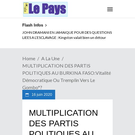
Flash Infos
ELECTION DE TALON A LA TETE DU SENAT BENINOIS :
JOHN DRAMANI EN JAMAIQUE POUR DES QUESTIONS
Quand Patrice quitte le pouvoir sans partir !
LIEES A L’ESCLAVAGE : Kingston valait bien un détour
Home
A La Une
MULTIPLICATION DES PARTIS
POLITIQUES AU BURKINA FASO:Vitalité
Démocratique Ou Tremplin Vers Le
Gombo*?
16 juin 2020
MULTIPLICATION
DES PARTIS
POLITIQUES AU