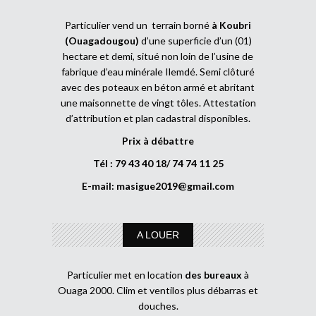
Particulier vend un terrain borné
à Koubri
(Ouagadougou)
d’une superficie d’un (01)
hectare et demi, situé non loin de l’usine de
fabrique d’eau minérale Ilemdé. Semi clôturé
avec des poteaux en béton armé et abritant
une maisonnette de vingt tôles. Attestation
d’attribution et plan cadastral disponibles.
Prix à débattre
Tél : 79 43 40 18/ 74 74 11 25
E-mail:
masigue2019@gmail.com
A LOUER
Particulier met en location
des bureaux
à
Ouaga 2000. Clim et ventilos plus débarras et
douches.