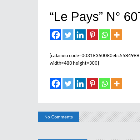
“Le Pays” N° 60
[calameo code=00318360080ebc5584988 mo
width=480 height=300]
No Comments