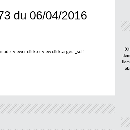
73 du 06/04/2016
(O
de=viewer clickto=view clicktarget=_self
demi
Ilem
ab