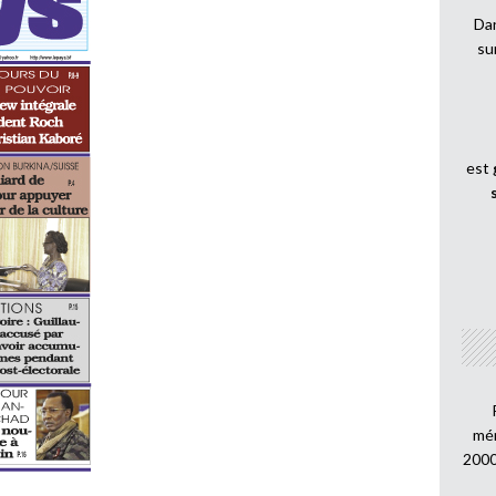
Dan
su
est
mén
2000