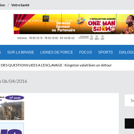
ion
Votre Santé
 BRAISE
LIGNES DE FORCE
FOCUS
SPORTS
DIALOGUE INTERIEUR
AVIS ET 
S
SUR LA BRAISE
LIGNES DE FORCE
FOCUS
SPORTS
DIALOG
U CAMEROUN : Qui pilote le Cameroun ?
u 06/04/2016