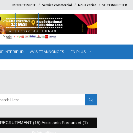
MON COMPTE
Service commercial
Nous écrire
SE CONNECTER
ANNONCES
EN PLUS
UE INTERIEUR
AVIS ET ANNONCES
EN PLUS
RECRUTEMENT (15) Assistants Foreurs et (1)
Safety officer