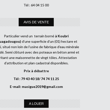
Tél : 64 04 15 00
AVIS DE VENTE
Particulier vend un terrain borné
à Koubri
uagadougou)
d’une superficie d’un (01) hectare et
, situé non loin de l’usine de fabrique d’eau minérale
dé. Semi clôturé avec des poteaux en béton armé et
ritant une maisonnette de vingt tôles. Attestation
d’attribution et plan cadastral disponibles.
Prix à débattre
Tél : 79 43 40 18/ 74 74 11 25
E-mail:
masigue2019@gmail.com
A LOUER