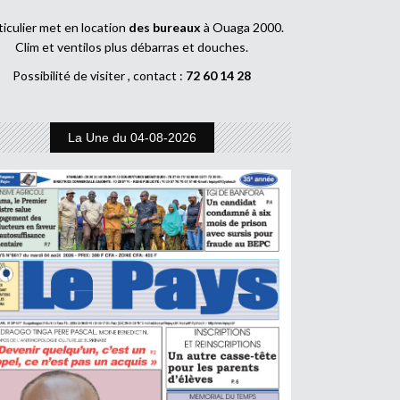
ticulier met en location
des bureaux
à Ouaga 2000.
Clim et ventilos plus débarras et douches.
Possibilité de visiter , contact :
72 60 14 28
La Une du 04-08-2026