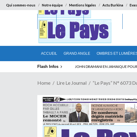
Qui sommes-nous
Notre équipe
Mentions légales
Actu Burkina
Evas
ACCUEIL
GRAND ANGLE
OMBRES ET LUMIÈRES
SUR LA
ACCUEIL
GRAND ANGLE
OMBRES ET LUMIÈRE
Flash Infos
ABSENCE PROLONGEE DE PAUL BIYA D
Home
Lire Le Journal
“Le Pays” N° 6073 D