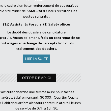
s le cadre d’un futur renforcement de ses équipes
r le site minier de
SAMBRADO
, nous recrutons les
postes suivants :
(15) Assistants Foreurs, (1) Safety officer
Le dépôt des dossiers de candidature
gratuit
.
Aucun paiement, frais ou contrepartie ne
sont exigés en échange de l’acceptation ou du
traitement des dossiers
.
LIRE LA SUITE
OFFRE D’EMPLOI
Particulier cherche une femme mûre pour tâches
agères. Salaire mensuel : 30 000 . Quartier Ouaga
. Habiter quartiers alentours serait un atout. Heures
de service de 07 h à 15h 30.