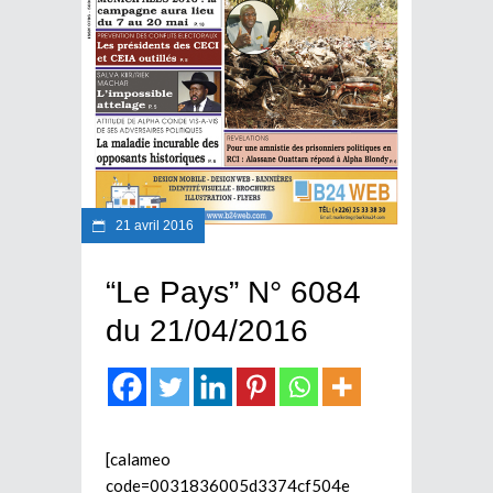
21 avril 2016
“Le Pays” N° 6084
du 21/04/2016
[calameo
code=0031836005d3374cf504e