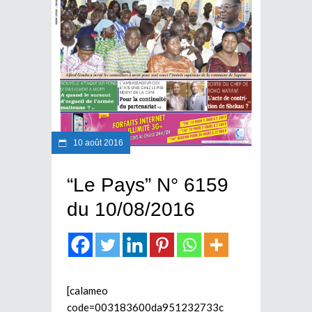
10 août 2016
“Le Pays” N° 6159
du 10/08/2016
[calameo
code=003183600da951232733c