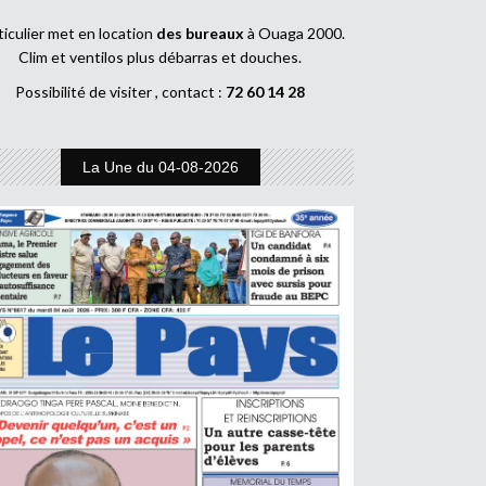
ticulier met en location
des bureaux
à Ouaga 2000.
Clim et ventilos plus débarras et douches.
Possibilité de visiter , contact :
72 60 14 28
La Une du 04-08-2026