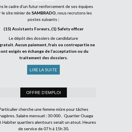
s le cadre d’un futur renforcement de ses équipes
r le site minier de
SAMBRADO
, nous recrutons les
postes suivants :
(15) Assistants Foreurs, (1) Safety officer
Le dépôt des dossiers de candidature
gratuit
.
Aucun paiement, frais ou contrepartie ne
sont exigés en échange de l’acceptation ou du
traitement des dossiers
.
LIRE LA SUITE
OFFRE D’EMPLOI
Particulier cherche une femme mûre pour tâches
agères. Salaire mensuel : 30 000 . Quartier Ouaga
. Habiter quartiers alentours serait un atout. Heures
de service de 07 h à 15h 30.