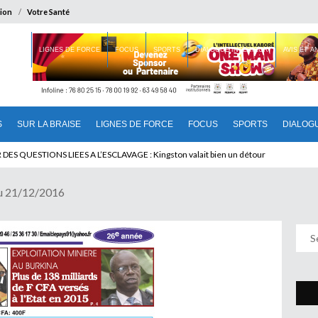
ion
Votre Santé
 BRAISE
LIGNES DE FORCE
FOCUS
SPORTS
DIALOGUE INTERIEUR
AVIS ET 
S
SUR LA BRAISE
LIGNES DE FORCE
FOCUS
SPORTS
DIALOG
U CAMEROUN : Qui pilote le Cameroun ?
u 21/12/2016