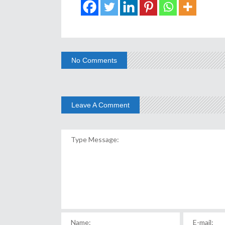
No Comments
Leave A Comment