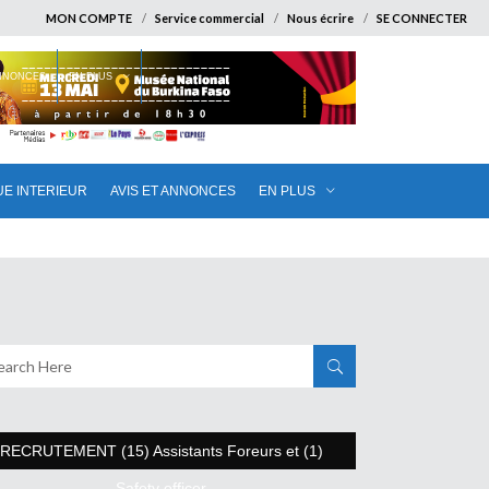
MON COMPTE
Service commercial
Nous écrire
SE CONNECTER
ANNONCES
EN PLUS
UE INTERIEUR
AVIS ET ANNONCES
EN PLUS
RECRUTEMENT (15) Assistants Foreurs et (1)
Safety officer