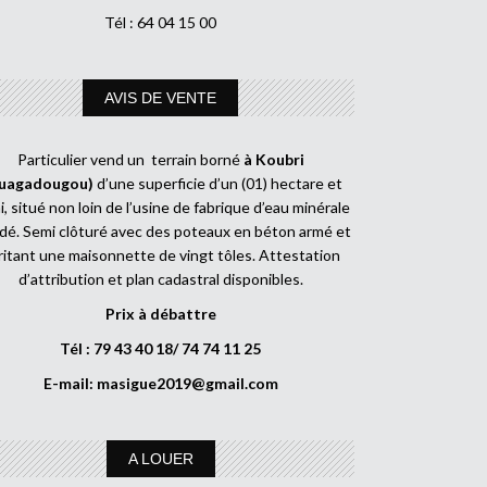
Tél : 64 04 15 00
AVIS DE VENTE
Particulier vend un terrain borné
à Koubri
uagadougou)
d’une superficie d’un (01) hectare et
, situé non loin de l’usine de fabrique d’eau minérale
dé. Semi clôturé avec des poteaux en béton armé et
ritant une maisonnette de vingt tôles. Attestation
d’attribution et plan cadastral disponibles.
Prix à débattre
Tél : 79 43 40 18/ 74 74 11 25
E-mail:
masigue2019@gmail.com
A LOUER