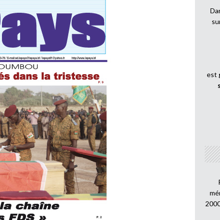
Dan
su
est
mén
2000