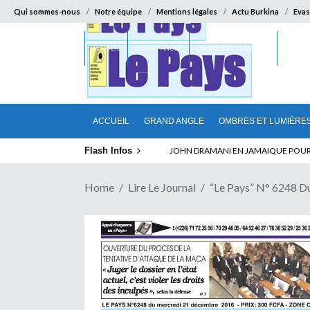
Qui sommes-nous
Notre équipe
Mentions légales
Actu Burkina
Evas
ACCUEIL
GRAND ANGLE
OMBRES ET LUMIÈRES
SUR LA
ACCUEIL
GRAND ANGLE
OMBRES ET LUMIÈRE
Flash Infos
ABSENCE PROLONGEE DE PAUL BIYA D
Home
Lire Le Journal
“Le Pays” N° 6248 D