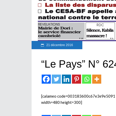
21 décembre 2016
“Le Pays” N° 62
[calameo code=003183600c67e3e9e5091 mod
width=480 height=300]