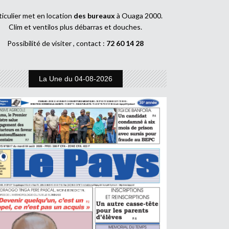
ticulier met en location
des bureaux
à Ouaga 2000.
Clim et ventilos plus débarras et douches.
Possibilité de visiter , contact :
72 60 14 28
La Une du 04-08-2026