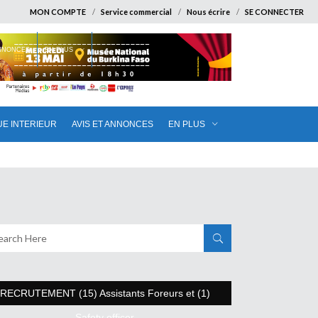
MON COMPTE
Service commercial
Nous écrire
SE CONNECTER
ANNONCES
EN PLUS
UE INTERIEUR
AVIS ET ANNONCES
EN PLUS
RECRUTEMENT (15) Assistants Foreurs et (1)
Safety officer