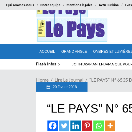
Qui sommes-nous
Notre équipe
Mentions légales
Actu Burkina
Evas
ACCUEIL
GRAND ANGLE
OMBRES ET LUMIÈRES
SUR LA
ACCUEIL
GRAND ANGLE
OMBRES ET LUMIÈRE
Flash Infos
JOHN DRAMANI EN JAMAIQUE POUR DE
ABSENCE PROLONGEE DE PAUL BIYA
Home
Lire Le Journal
“LE PAYS” N° 6535 
20 février 2018
“LE PAYS” N° 6