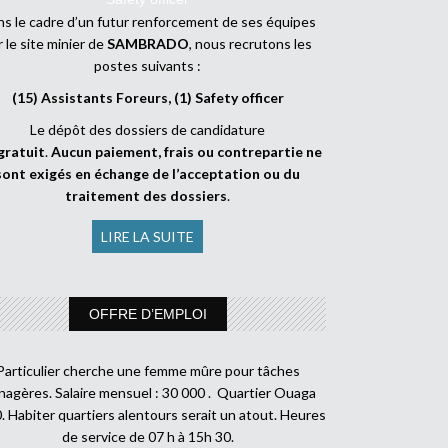
s le cadre d’un futur renforcement de ses équipes
r le site minier de
SAMBRADO
, nous recrutons les
postes suivants :
(15) Assistants Foreurs, (1) Safety officer
Le dépôt des dossiers de candidature
gratuit
.
Aucun paiement, frais ou contrepartie ne
sont exigés en échange de l’acceptation ou du
traitement des dossiers
.
LIRE LA SUITE
OFFRE D’EMPLOI
Particulier cherche une femme mûre pour tâches
agères. Salaire mensuel : 30 000 . Quartier Ouaga
. Habiter quartiers alentours serait un atout. Heures
de service de 07 h à 15h 30.