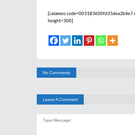
[calameo code=003183600fd35dea2b4e7 mod
height=300]
No Comments
Leave A Comment