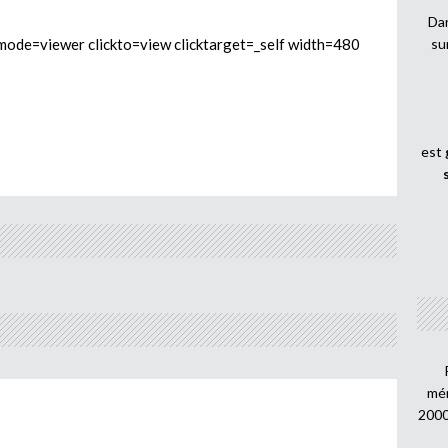
Dan
e=viewer clickto=view clicktarget=_self width=480
su
est
mén
2000