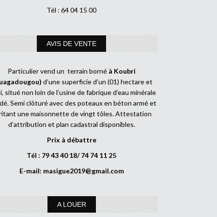
Tél : 64 04 15 00
AVIS DE VENTE
Particulier vend un terrain borné
à Koubri
uagadougou)
d’une superficie d’un (01) hectare et
, situé non loin de l’usine de fabrique d’eau minérale
dé. Semi clôturé avec des poteaux en béton armé et
ritant une maisonnette de vingt tôles. Attestation
d’attribution et plan cadastral disponibles.
Prix à débattre
Tél : 79 43 40 18/ 74 74 11 25
E-mail:
masigue2019@gmail.com
A LOUER