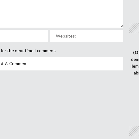
 for the next time I comment.
(O
demi
Ilem
ab