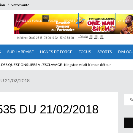
ion
Votre Santé
 BRAISE
LIGNES DE FORCE
FOCUS
SPORTS
DIALOGUE INTERIEUR
AVIS ET 
S
SUR LA BRAISE
LIGNES DE FORCE
FOCUS
SPORTS
DIALOG
S QUESTIONS LIEES A L’ESCLAVAGE : Kingston valait bien un détour
 DU CAMEROUN : Qui pilote le Cameroun ?
DU 21/02/2018
535 DU 21/02/2018