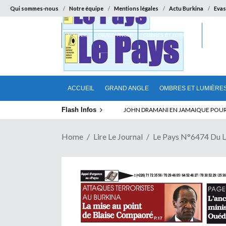
Qui sommes-nous
Notre équipe
Mentions légales
Actu Burkina
Evas
ACCUEIL
GRAND ANGLE
OMBRES ET LUMIÈRES
SUR LA
ACCUEIL
GRAND ANGLE
OMBRES ET LUMIÈRE
Flash Infos
ELECTION DE TALON A LA TETE DU SENA
Home
Lire Le Journal
Le Pays N°6474 Du 