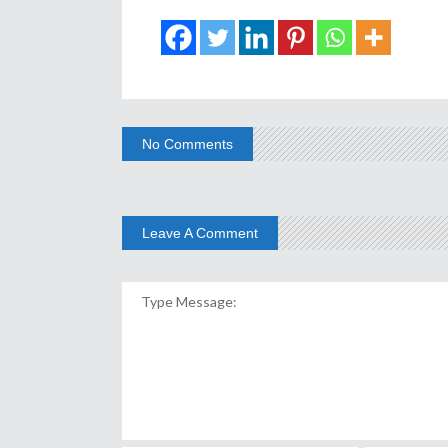
No Comments
Leave A Comment