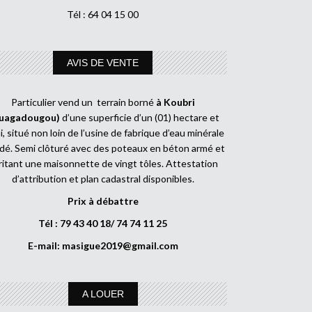
Tél : 64 04 15 00
AVIS DE VENTE
Particulier vend un terrain borné
à Koubri
uagadougou)
d’une superficie d’un (01) hectare et
, situé non loin de l’usine de fabrique d’eau minérale
dé. Semi clôturé avec des poteaux en béton armé et
ritant une maisonnette de vingt tôles. Attestation
d’attribution et plan cadastral disponibles.
Prix à débattre
Tél : 79 43 40 18/ 74 74 11 25
E-mail:
masigue2019@gmail.com
A LOUER