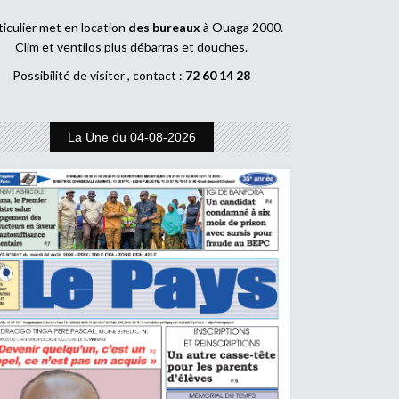
ticulier met en location
des bureaux
à Ouaga 2000.
Clim et ventilos plus débarras et douches.
Possibilité de visiter , contact :
72 60 14 28
La Une du 04-08-2026