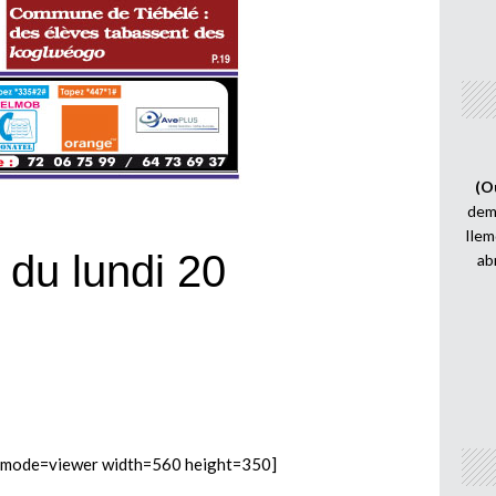
(O
demi
Ilem
du lundi 20
ab
mode=viewer width=560 height=350]