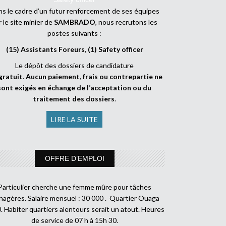
s le cadre d’un futur renforcement de ses équipes
r le site minier de
SAMBRADO
, nous recrutons les
postes suivants :
(15) Assistants Foreurs, (1) Safety officer
Le dépôt des dossiers de candidature
gratuit
.
Aucun paiement, frais ou contrepartie ne
sont exigés en échange de l’acceptation ou du
traitement des dossiers
.
LIRE LA SUITE
OFFRE D’EMPLOI
Particulier cherche une femme mûre pour tâches
agères. Salaire mensuel : 30 000 . Quartier Ouaga
. Habiter quartiers alentours serait un atout. Heures
de service de 07 h à 15h 30.