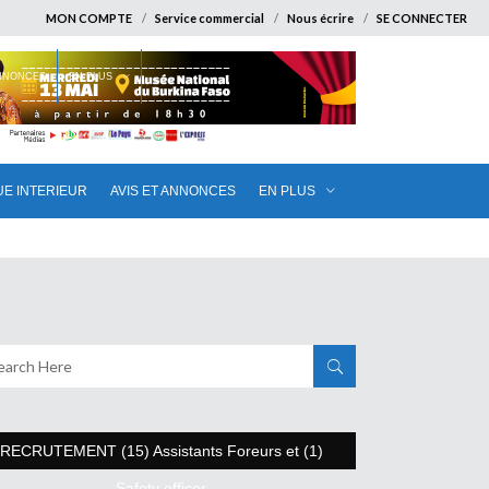
MON COMPTE
Service commercial
Nous écrire
SE CONNECTER
ANNONCES
EN PLUS
UE INTERIEUR
AVIS ET ANNONCES
EN PLUS
RECRUTEMENT (15) Assistants Foreurs et (1)
Safety officer