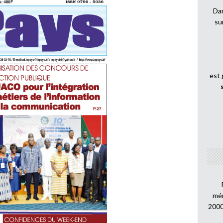
Dan
su
est
mén
2000