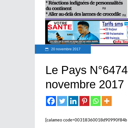
20 novembre 2017
Le Pays N°6474 
novembre 2017
[calameo code=00318360018d90990f84b 