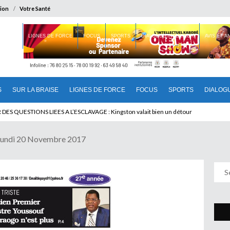
ion
Votre Santé
 BRAISE
LIGNES DE FORCE
FOCUS
SPORTS
DIALOGUE INTERIEUR
AVIS ET 
S
SUR LA BRAISE
LIGNES DE FORCE
FOCUS
SPORTS
DIALOG
T BENINOIS : Quand Patrice quitte le pouvoir sans partir !
Lundi 20 Novembre 2017