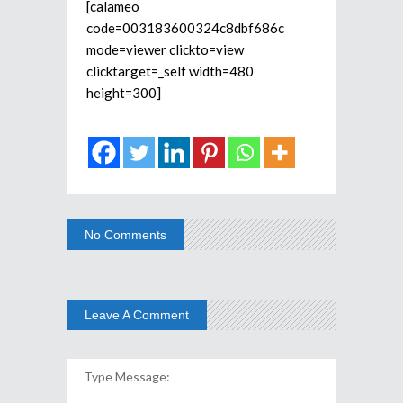
[calameo
code=003183600324c8dbf686c
mode=viewer clickto=view
clicktarget=_self width=480
height=300]
No Comments
Leave A Comment