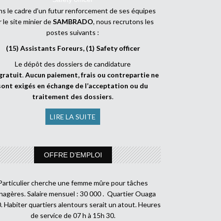
s le cadre d’un futur renforcement de ses équipes
r le site minier de
SAMBRADO
, nous recrutons les
postes suivants :
(15) Assistants Foreurs, (1) Safety officer
Le dépôt des dossiers de candidature
gratuit
.
Aucun paiement, frais ou contrepartie ne
sont exigés en échange de l’acceptation ou du
traitement des dossiers
.
LIRE LA SUITE
OFFRE D’EMPLOI
Particulier cherche une femme mûre pour tâches
agères. Salaire mensuel : 30 000 . Quartier Ouaga
. Habiter quartiers alentours serait un atout. Heures
de service de 07 h à 15h 30.