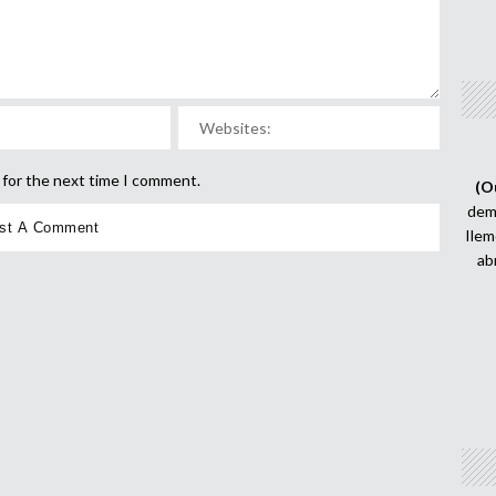
 for the next time I comment.
(O
demi
Ilem
ab