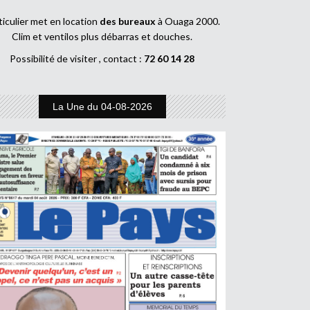
ticulier met en location
des bureaux
à Ouaga 2000.
Clim et ventilos plus débarras et douches.
Possibilité de visiter , contact :
72 60 14 28
La Une du 04-08-2026