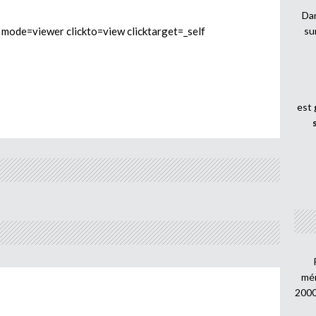
Dan
de=viewer clickto=view clicktarget=_self
su
est
mén
2000