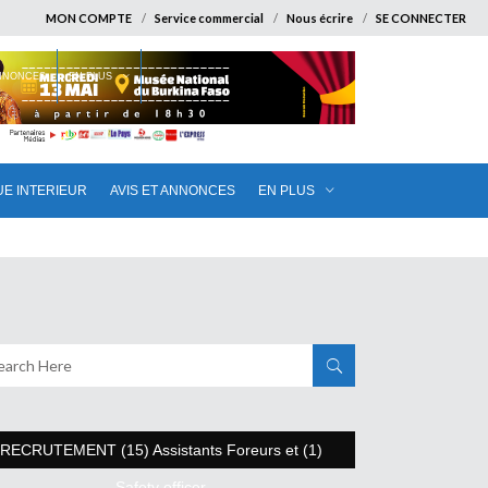
MON COMPTE
Service commercial
Nous écrire
SE CONNECTER
ANNONCES
EN PLUS
UE INTERIEUR
AVIS ET ANNONCES
EN PLUS
RECRUTEMENT (15) Assistants Foreurs et (1)
Safety officer