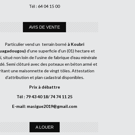
Tél : 64 04 15 00
AVIS DE VENTE
Particulier vend un terrain borné
à Koubri
uagadougou)
d’une superficie d’un (01) hectare et
, situé non loin de l’usine de fabrique d’eau minérale
dé. Semi clôturé avec des poteaux en béton armé et
ritant une maisonnette de vingt tôles. Attestation
d’attribution et plan cadastral disponibles.
Prix à débattre
Tél : 79 43 40 18/ 74 74 11 25
E-mail:
masigue2019@gmail.com
A LOUER