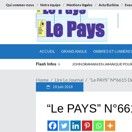
Qui sommes-nous
Notre équipe
Mentions légales
Actu Burkina
Evas
ACCUEIL
GRAND ANGLE
OMBRES ET LUMIÈRES
SUR LA
ACCUEIL
GRAND ANGLE
OMBRES ET LUMIÈRE
Flash Infos
ELECTION DE TALON A LA TETE DU SENA
Home
Lire Le Journal
“Le PAYS” N°6615 D
19 juin 2018
“Le PAYS” N°66