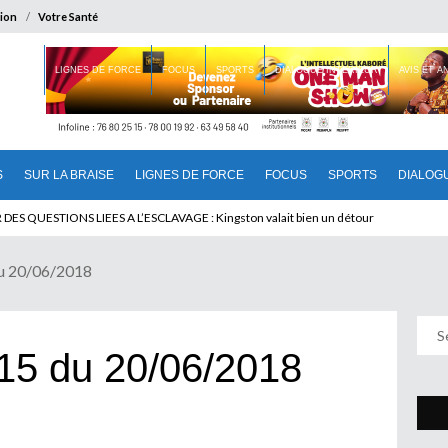
ion
Votre Santé
 BRAISE
LIGNES DE FORCE
FOCUS
SPORTS
DIALOGUE INTERIEUR
AVIS ET 
S
SUR LA BRAISE
LIGNES DE FORCE
FOCUS
SPORTS
DIALOG
T BENINOIS : Quand Patrice quitte le pouvoir sans partir !
u 20/06/2018
15 du 20/06/2018