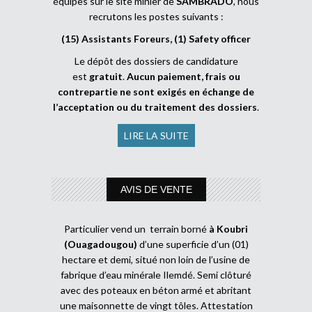
équipes sur le site minier de
SAMBRADO
, nous
recrutons les postes suivants :
(15) Assistants Foreurs, (1) Safety officer
Le dépôt des dossiers de candidature
est
gratuit
.
Aucun paiement, frais ou
contrepartie ne sont exigés en échange de
l’acceptation ou du traitement des dossiers
.
LIRE LA SUITE
AVIS DE VENTE
Particulier vend un terrain borné
à Koubri
(Ouagadougou)
d’une superficie d’un (01)
hectare et demi, situé non loin de l’usine de
fabrique d’eau minérale Ilemdé. Semi clôturé
avec des poteaux en béton armé et abritant
une maisonnette de vingt tôles. Attestation