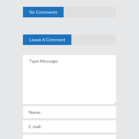
No Comments
Leave A Comment