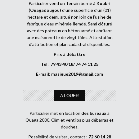
Particulier vend un terrain borné
à Koubri
(Ouagadougou)
d’une superficie d’un (01)
hectare et demi, situé non loin de l’usine de
fabrique d’eau minérale Ilemdé. Semi clôturé
avec des poteaux en béton armé et abritant
une maisonnette de vingt tôles. Attestation
d’attribution et plan cadastral disponibles.
Prix à débattre
Tél : 79 43 40 18/ 74 74 11 25
E-mail:
masigue2019@gmail.com
A LOUER
Particulier met en location
des bureaux
à
Ouaga 2000. Clim et ventilos plus débarras et
douches.
Possibilité de visiter , contact :
72 60 14 28