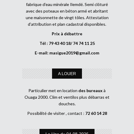
fabrique d’eau minérale Ilemdé. Semi clôturé
avec des poteaux en béton armé et abritant
une maisonnette de vingt tôles. Attestation
d’attribution et plan cadastral disponibles.
Prix à débattre
Tél : 79 43 40 18/ 74 74 11 25
E-mail:
masigue2019@gmail.com
A LOUER
Particulier met en location
des bureaux
à
Ouaga 2000. Clim et ventilos plus débarras et
douches.
Possibilité de visiter , contact :
72 60 14 28
La Une du 04-08-2026