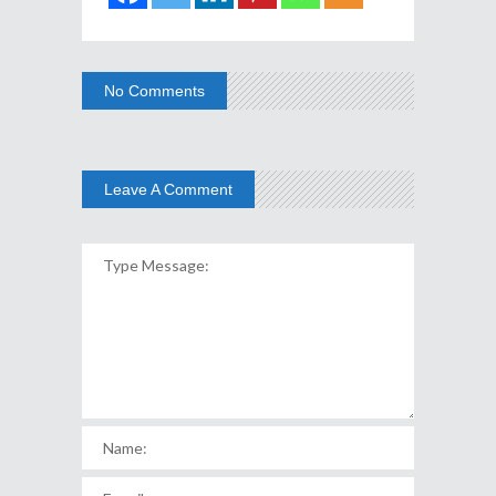
No Comments
Leave A Comment