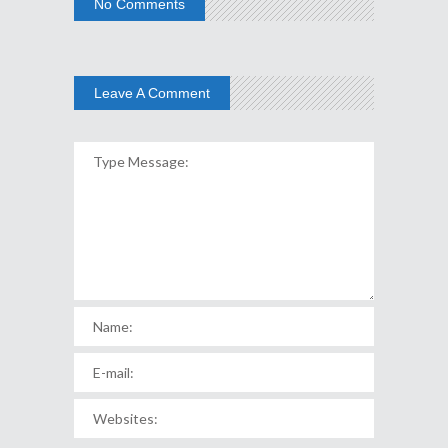
No Comments
Leave A Comment