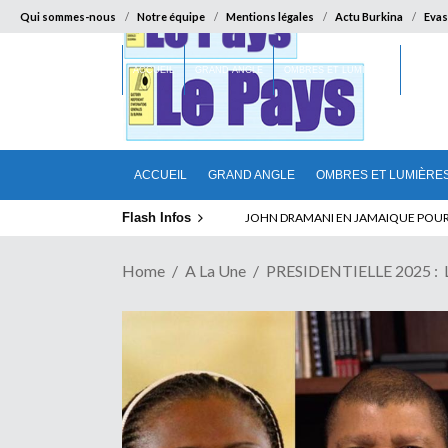
Qui sommes-nous
Notre équipe
Mentions légales
Actu Burkina
Evas
ACCUEIL
GRAND ANGLE
OMBRES ET LUMIÈRES
SUR LA
ACCUEIL
GRAND ANGLE
OMBRES ET LUMIÈRE
Flash Infos
ELECTION DE TALON A LA TETE DU SENA
Home
A La Une
PRESIDENTIELLE 2025 : La 