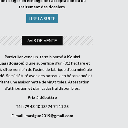
sont exigés en échange de l’acceptation ou du
traitement des dossiers
.
LIRE LA SUITE
AVIS DE VENTE
Particulier vend un terrain borné
à Koubri
uagadougou)
d’une superficie d’un (01) hectare et
, situé non loin de l’usine de fabrique d’eau minérale
dé. Semi clôturé avec des poteaux en béton armé et
ritant une maisonnette de vingt tôles. Attestation
d’attribution et plan cadastral disponibles.
Prix à débattre
Tél : 79 43 40 18/ 74 74 11 25
E-mail:
masigue2019@gmail.com