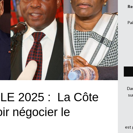
Re
Pai
Dan
E 2025 : La Côte
su
oir négocier le
est