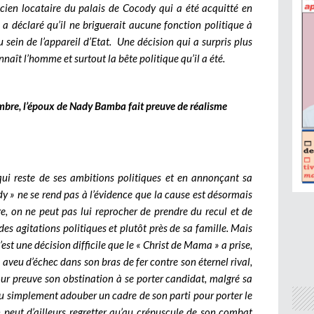
ncien locataire du palais de Cocody qui a été acquitté en
 a déclaré qu’il ne briguerait aucune fonction politique à
 au sein de l’appareil d’Etat. Une décision qui a surpris plus
nnaît l’homme et surtout la bête politique qu’il a été.
ombre, l’époux de Nady Bamba fait preuve de réalisme
 qui reste de ses ambitions politiques et en annonçant sa
y » ne se rend pas à l’évidence que la cause est désormais
ge, on ne peut pas lui reprocher de prendre du recul et de
des agitations politiques et plutôt près de sa famille. Mais
’est une décision difficile que le « Christ de Mama » a prise,
un aveu d’échec dans son bras de fer contre son éternel rival,
ur preuve son obstination à se porter candidat, malgré sa
t pu simplement adouber un cadre de son parti pour porter le
n peut d’ailleurs regretter qu’au crépuscule de son combat