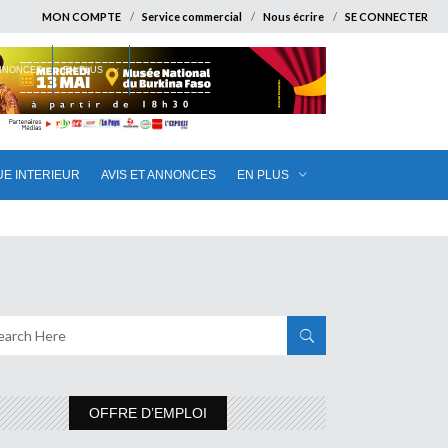
MON COMPTE
Service commercial
Nous écrire
SE CONNECTER
ANNONCES
EN PLUS
UE INTERIEUR
AVIS ET ANNONCES
EN PLUS
OFFRE D’EMPLOI