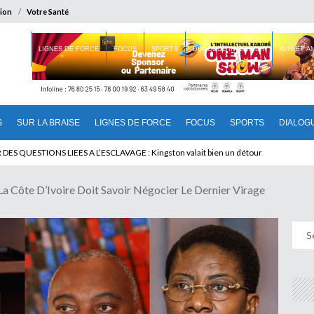
ion
Votre Santé
 BRAISE
LIGNES DE FORCE
FOCUS
SPORTS
DIALOGUE INTERIEUR
AVIS ET 
S
SUR LA BRAISE
LIGNES DE FORCE
FOCUS
SPORTS
DIALOG
T BENINOIS : Quand Patrice quitte le pouvoir sans partir !
Côte D’Ivoire Doit Savoir Négocier Le Dernier Virage