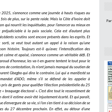
bre 2025, s’annonce comme une journée à hauts risques au
ois de plus, sur la pente raide. Mais la Côte d’Ivoire doit
Par
tion qui nourrit les inquiétudes, pour l’amorcer au mieux en
 préjudiciable à la paix sociale. Cela est d’autant plus
cédents scrutins sont encore présents dans les esprits. Et
 sorti, se veut tout autant un appel à la raison qu’une
son histoire. Toujours est-il qu’avec l’intensification des
at calme et apaisé, s’annonce comme un véritable défi. Et
aroud d’honneur, les va-t-en-guerre tentent le tout pour le
ions de contestation, ils n’ont jamais manqué du soutien de
Laurent Gbagbo qui dira le contraire. Lui qui a manifesté sa
e mandat d’ADO, même s’il se défend de les appeler à
s pris de gants pour qualifier l’élection présidentielle du 25
e « braquage électoral ». C’est dire tout le ressentiment de
n dont il estime avoir été injustement écarté. Et qui paraît,
 d’envergure de sa vie, si l’on s’en tient à sa décision de se
atives du 27 décembre prochain. En effet, au détour d’une