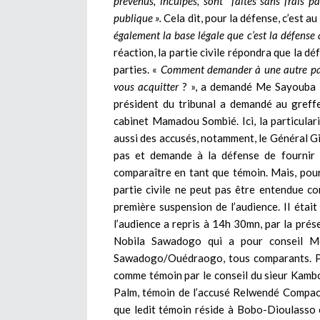
prévenus, inculpés, sont faites sans frais p
publique ».
Cela dit, pour la défense, c’est au
également la base légale que c’est la défense q
réaction, la partie civile répondra que la d
parties. «
Comment demander à une autre part
vous acquitter
? », a demandé Me Sayouba Ne
président du tribunal a demandé au greffe
cabinet Mamadou Sombié. Ici, la particulari
aussi des accusés, notamment, le Général G
pas et demande à la défense de fournir l
comparaître en tant que témoin. Mais, pour
partie civile ne peut pas être entendue co
première suspension de l’audience. Il éta
l’audience a repris à 14h 30mn, par la prés
Nobila Sawadogo qui a pour conseil Me
Sawadogo/Ouédraogo, tous comparants. Par
comme témoin par le conseil du sieur Kambo
Palm, témoin de l’accusé Relwendé Compaoré
que ledit témoin réside à Bobo-Dioulasso 