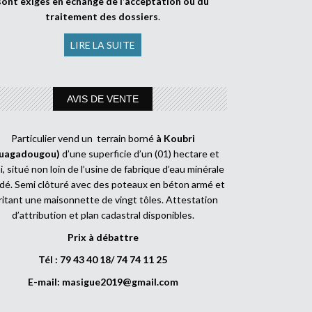
sont exigés en échange de l’acceptation ou du
traitement des dossiers
.
LIRE LA SUITE
AVIS DE VENTE
Particulier vend un terrain borné
à Koubri
uagadougou)
d’une superficie d’un (01) hectare et
, situé non loin de l’usine de fabrique d’eau minérale
dé. Semi clôturé avec des poteaux en béton armé et
ritant une maisonnette de vingt tôles. Attestation
d’attribution et plan cadastral disponibles.
Prix à débattre
Tél : 79 43 40 18/ 74 74 11 25
E-mail:
masigue2019@gmail.com