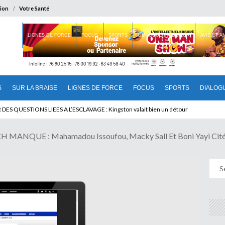
ion
Votre Santé
 BRAISE
LIGNES DE FORCE
FOCUS
SPORTS
DIALOGUE INTERIEUR
AVIS ET 
S
SUR LA BRAISE
LIGNES DE FORCE
FOCUS
SPORTS
DIALOG
 QUESTIONS LIEES A L’ESCLAVAGE : Kingston valait bien un détour
MANQUE : Mahamadou Issoufou, Macky Sall Et Boni Yayi Cit