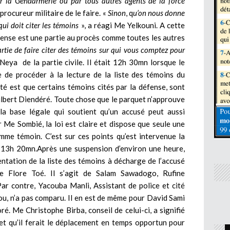
ar la Gendarmerie ou par tous autres agents de la force
 procureur militaire de le faire. «
Sinon
, q
u’on nous donne
ui doit citer les témoins
», a réagi Me Yelkouni. A cette
éfense est une partie au procès comme toutes les autres
ie de faire citer des témoins sur qui vous comptez pour
ya de la partie civile. Il était 12h 30mn lorsque le
 de procéder à la lecture de la liste des témoins du
té est que certains témoins cités par la défense, sont
ilbert Diendéré. Toute chose que le parquet n’approuve
a base légale qui soutient qu’un accusé peut aussi
 Me Sombié, la loi est claire et dispose que seule une
mme témoin. C’est sur ces points qu’est intervenue la
it 13h 20mn.Après une suspension d’environ une heure,
entation de la liste des témoins à décharge de l’accusé
 Flore Toé. Il s’agit de Salam Sawadogo, Rufine
 contre, Yacouba Manli, Assistant de police et cité
u, n’a pas comparu. Il en est de même pour David Sami
. Me Christophe Birba, conseil de celui-ci, a signifié
et qu’il ferait le déplacement en temps opportun pour