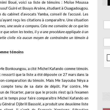
nimi Boué, voici sa liste de témoins : Moïse Moussa
Issouf Guiré et Bouyo Arsène, étudiant à Ouagadougou.
 du cabinet d’avocats Yamba, conseil de l’accusé. Les
’ayant reçu les citations à comparaître. Une situation
onnes, une seule a comparu. Cela me convainc de ce que les
ce que selon les textes, il y a une procédure appliquée à un
artie civile n’a aucun moyen de contraindre un témoin à
comme témoins
l Me Bonkoungou, a cité Michel Kafando comme témoin.
t ressorti que la liste a été déposée ce 27 mars dans la
 non-comparution du témoin. Mais Me Sayouba Néya a
e, compte tenu de sa date de dépôt. Par contre, Me
n de l’écarter, parce que le procès n’est qu’à l’examen
tout le temps pour faire comparaître Michel Kafando en
Général Djibrill Bassolé, a produit une deuxième liste
 client. Il s’agit de François Yaméogo, Sébastien