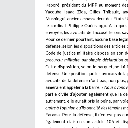
Kaboré, président du MPP au moment des f
Yacouba Isaac Zida, Gilles Thibault, a
Mushingui, ancien ambassadeur des Etats-
le cardinal Philippe Ouédraogo. A la ques
envoyée, les avocats de l’accusé feront savo
Pour ce dernier pourtant, aucune base légale
défense, selon les dispositions des articles 
Code de justice militaire dispose en son d
procureur militaire, par simple déclaration au
Cette disposition, selon le parquet, ne lui 
défense. Une position que les avocats de la p
avocats de la défense n’ont pas, non plus, p
aimeraient appeler à la barre.
« Nous avons vu 
partie civile d’ajouter également que la d
autrement, elle aurait pris la peine, par voie
croire à l’opinion qu’ils ont cité des témoins m
Farama. Pour la défense, il n’en est pas qu
également clair en son article 105 et di