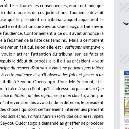
 devrait tirer toutes les conséquences, étant entendu que
troduite auprès de ces juridictions, l’audience devrait
ise que le président du tribunal auquel appartient le
Par
t cette notification que Seydou Ouédraogo a fait savoir
de l’audience. Conformément à ce qu’il avait annoncé la
ède à l’examen de la liste des témoins. Mais, à ce moment
lever un fait qui, selon elle, est «
suffisamment grave
».
vouloir attirer l’attention du tribunal sur les faits et
Depuis le début du procès, a-t-il dit au président,
« vous
ncipe du respect d’autrui ».
«
Nous ne pouvons pas tolérer
 à cette audience et qu’il observe les faits et gestes d’un
t-il dit à Seydou Ouédraogo. Pour Me Yelkouni, si le
he à faire à son client, qu’il s’adresse au parquet. «
Que
Justice militaire fait des reproches à mon client
», a fini par
l’intervention des avocats de la défense, le président
nt des choses qui sont certainement intervenues pendant
ns acte et nous allons faire en sorte que cela ne se répète
ant, Seydou Ouédraogo a demandé au greffier de procéder