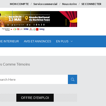
MON COMPTE
Service commercial
Nous écrire
SE CONNECTER
ANNONCES
EN PLUS
UE INTERIEUR
AVIS ET ANNONCES
EN PLUS
és Comme Témoins
OFFRE D’EMPLOI