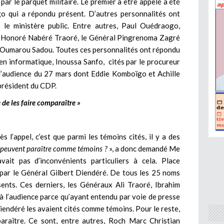
 par le parquet militaire. Le premier à être appelé a été
go qui a répondu présent. D’autres personnalités ont
le ministère public. Entre autres, Paul Ouédraogo,
 Honoré Nabéré Traoré, le Général Pingrenoma Zagré
, Oumarou Sadou. Toutes ces personnalités ont répondu
 en informatique, Inoussa Sanfo, cités par le procureur
e l’audience du 27 mars dont Eddie Komboïgo et Achille
président du CDP.
e de les faire comparaître »
 l’appel, c’est que parmi les témoins cités, il y a des
s peuvent paraître comme témoins ?
», a donc demandé Me
avait pas d’inconvénients particuliers à cela. Place
 par le Général Gilbert Diendéré. De tous les 25 noms
sents. Ces derniers, les Généraux Ali Traoré, Ibrahim
à l’audience parce qu’ayant entendu par voie de presse
endéré les avaient cités comme témoins. Pour le reste,
paraître. Ce sont, entre autres, Roch Marc Christian