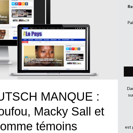
Re
Pai
Dan
UTSCH MANQUE :
su
ufou, Macky Sall et
 comme témoins
est