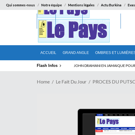
Qui sommes-nous
Notre équipe
Mentions légales
Actu Burkina
Evas
ACCUEIL
GRAND ANGLE
OMBRES ET LUMIÈRES
SUR LA
ACCUEIL
GRAND ANGLE
OMBRES ET LUMIÈRE
Flash Infos
JOHN DRAMANI EN JAMAIQUE POUR DES
Home
Le Fait Du Jour
PROCES DU PUTSCH 