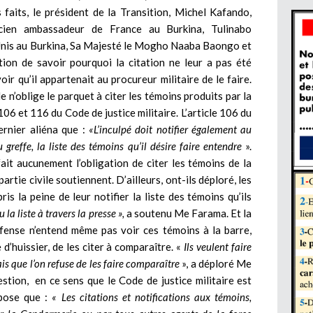
aits, le président de la Transition, Michel Kafando,
ncien ambassadeur de France au Burkina, Tulinabo
Unis au Burkina, Sa Majesté le Mogho Naaba Baongo et
tion de savoir pourquoi la citation ne leur a pas été
ir qu’il appartenait au procureur militaire de le faire.
 n’oblige le parquet à citer les témoins produits par la
106 et 116 du Code de justice militaire. L’article 106 du
ernier aliéna que :
«L’inculpé doit notifier également au
 greffe, la liste des témoins qu’il désire faire entendre
».
fait aucunement l’obligation de citer les témoins de la
artie civile soutiennent. D’ailleurs, ont-ils déploré, les
ris la peine de leur notifier la liste des témoins qu’ils
la liste à travers la presse »,
a soutenu Me Farama. Et la
éfense n’entend même pas voir ces témoins à la barre,
 d’huissier, de les citer à comparaître. «
Ils veulent faire
ais que l’on refuse de les faire comparaître
», a déploré Me
estion, en ce sens que le Code de justice militaire est
spose que :
« Les citations et notifications aux témoins,