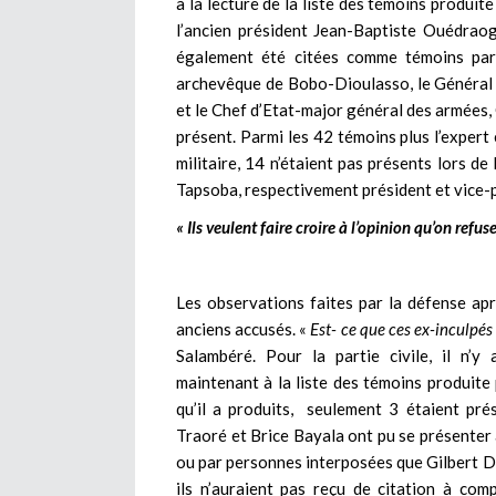
à la lecture de la liste des témoins produite
l’ancien président Jean-Baptiste Ouédrao
également été citées comme témoins par 
archevêque de Bobo-Dioulasso, le Général
et le Chef d’Etat-major général des armées
présent. Parmi les 42 témoins plus l’expert
militaire, 14 n’étaient pas présents lors d
Tapsoba, respectivement président et vice-
« Ils veulent faire croire à l’opinion qu’on refus
Les observations faites par la défense après
anciens accusés. «
Est- ce que ces ex-inculpé
Salambéré. Pour la partie civile, il n’y 
maintenant à la liste des témoins produite
qu’il a produits, seulement 3 étaient pré
Traoré et Brice Bayala ont pu se présenter 
ou par personnes interposées que Gilbert Di
ils n’auraient pas reçu de citation à com