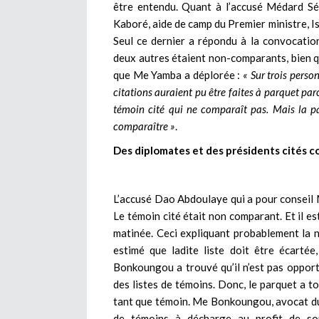
être entendu. Quant à l’accusé Médard Sé
Kaboré, aide de camp du Premier ministre, 
Seul ce dernier a répondu à la convocation
deux autres étaient non-comparants, bien qu
que Me Yamba a déplorée :
« Sur trois pers
citations auraient pu être faites à parquet par
témoin cité qui ne comparaît pas. Mais la p
comparaître »
.
Des diplomates et des présidents cités 
L’accusé Dao Abdoulaye qui a pour consei
Le témoin cité était non comparant. Et il es
matinée. Ceci expliquant probablement la
estimé que ladite liste doit être écarté
Bonkoungou a trouvé qu’il n’est pas opportu
des listes de témoins. Donc, le parquet a 
tant que témoin. Me Bonkoungou, avocat du 
de témoins à décharge au profit de son