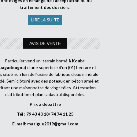
sont exigés en échange de l’acceptation ou du
traitement des dossiers
.
LIRE LA SUITE
AVIS DE VENTE
Particulier vend un terrain borné
à Koubri
uagadougou)
d’une superficie d’un (01) hectare et
, situé non loin de l’usine de fabrique d’eau minérale
dé. Semi clôturé avec des poteaux en béton armé et
ritant une maisonnette de vingt tôles. Attestation
d’attribution et plan cadastral disponibles.
Prix à débattre
Tél : 79 43 40 18/ 74 74 11 25
E-mail:
masigue2019@gmail.com