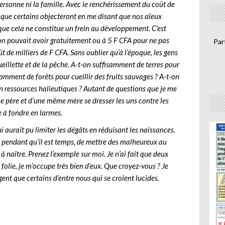
ersonne ni la famille. Avec le renchérissement du coût de
s que certains objecteront en me disant que nos aïeux
e cela ne constitue un frein au développement. C’est
l’on pouvait avoir gratuitement ou à 5 F CFA pour ne pas
Par
ût de milliers de F CFA. Sans oublier qu’à l’époque, les gens
ueillette et de la pêche. A-t-on suffisamment de terres pour
samment de forêts pour cueillir des fruits sauvages ? A-t-on
en ressources halieutiques ? Autant de questions que je me
e père et d’une même mère se dresser les uns contre les
e à fondre en larmes.
 aurait pu limiter les dégâts en réduisant les naissances.
s pendant qu’il est temps, de mettre des malheureux au
naître. Prenez l’exemple sur moi. Je n’ai fait que deux
folie, je m’occupe très bien d’eux. Que croyez-vous ? Je
igent que certains d’entre nous qui se croient lucides.