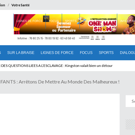
ion
Votre Santé
 BRAISE
LIGNES DE FORCE
FOCUS
SPORTS
DIALOGUE INTERIEUR
AVIS ET 
S
SUR LA BRAISE
LIGNES DE FORCE
FOCUS
SPORTS
DIALOG
T BENINOIS : Quand Patrice quitte le pouvoir sans partir !
DES QUESTIONS LIEES A L’ESCLAVAGE : Kingston valait bien un détour
NTS : Arrêtons De Mettre Au Monde Des Malheureux !