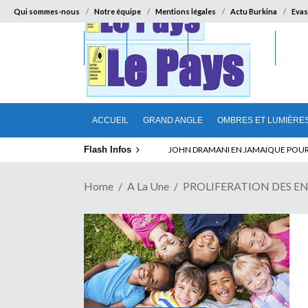
Qui sommes-nous
Notre équipe
Mentions légales
Actu Burkina
Evas
ACCUEIL
GRAND ANGLE
OMBRES ET LUMIÈRES
SUR LA
ACCUEIL
GRAND ANGLE
OMBRES ET LUMIÈRE
Flash Infos
ELECTION DE TALON A LA TETE DU SENA
JOHN DRAMANI EN JAMAIQUE POUR 
Home
A La Une
PROLIFERATION DES ENFA