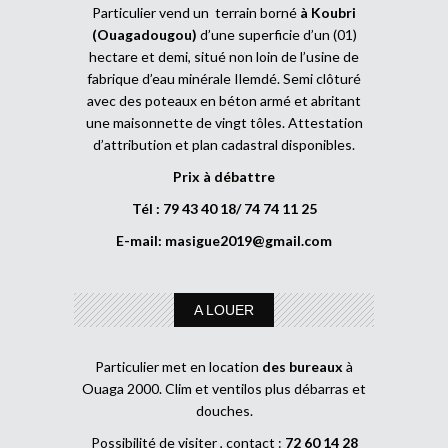
Particulier vend un terrain borné
à Koubri
(Ouagadougou)
d’une superficie d’un (01)
hectare et demi, situé non loin de l’usine de
fabrique d’eau minérale Ilemdé. Semi clôturé
avec des poteaux en béton armé et abritant
une maisonnette de vingt tôles. Attestation
d’attribution et plan cadastral disponibles.
Prix à débattre
Tél : 79 43 40 18/ 74 74 11 25
E-mail:
masigue2019@gmail.com
A LOUER
Particulier met en location
des bureaux
à
Ouaga 2000. Clim et ventilos plus débarras et
douches.
Possibilité de visiter , contact :
72 60 14 28