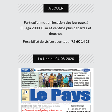
A LOUER
Particulier met en location
des bureaux
à
Ouaga 2000. Clim et ventilos plus débarras et
douches.
Possibilité de visiter , contact :
72 60 14 28
La Une du 04-08-2026