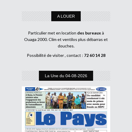
A LOUER
Particulier met en location
des bureaux
à
Ouaga 2000. Clim et ventilos plus débarras et
douches.
Possibilité de visiter , contact :
72 60 14 28
La Une du 04-08-2026