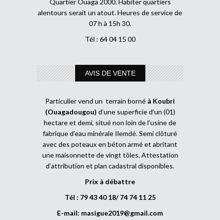
Quartier Ouaga 2000. Habiter quartiers
alentours serait un atout. Heures de service de
07 h à 15h 30.
Tél : 64 04 15 00
AVIS DE VENTE
Particulier vend un terrain borné
à Koubri
(Ouagadougou)
d’une superficie d’un (01)
hectare et demi, situé non loin de l’usine de
fabrique d’eau minérale Ilemdé. Semi clôturé
avec des poteaux en béton armé et abritant
une maisonnette de vingt tôles. Attestation
d’attribution et plan cadastral disponibles.
Prix à débattre
Tél : 79 43 40 18/ 74 74 11 25
E-mail:
masigue2019@gmail.com