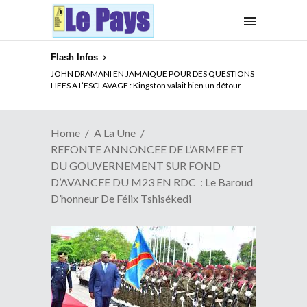
Flash Infos
ELECTION DE TALON A LA TETE DU SENAT BENINOIS :
JOHN DRAMANI EN JAMAIQUE POUR DES QUESTIONS
Quand Patrice quitte le pouvoir sans partir !
LIEES A L’ESCLAVAGE : Kingston valait bien un détour
Home
A La Une
REFONTE ANNONCEE DE L’ARMEE ET
DU GOUVERNEMENT SUR FOND
D’AVANCEE DU M23 EN RDC : Le Baroud
D’honneur De Félix Tshisékedi